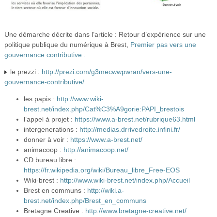
Une démarche décrite dans l’article : Retour d’expérience sur une
politique publique du numérique à Brest,
Premier pas vers une
gouvernance contributive :
le prezzi :
http://prezi.com/g3mecwwpwran/vers-une-
gouvernance-contributive/
les papis :
http://www.wiki-
brest.net/index.php/Cat%C3%A9gorie:PAPI_brestois
l’appel à projet :
https://www.a-brest.net/rubrique63.html
intergenerations :
http://medias.drrivedroite.infini.fr/
donner à voir :
https://www.a-brest.net/
animacoop :
http://animacoop.net/
CD bureau libre :
https://fr.wikipedia.org/wiki/Bureau_libre_Free-EOS
Wiki-brest :
http://www.wiki-brest.net/index.php/Accueil
Brest en communs :
http://wiki.a-
brest.net/index.php/Brest_en_communs
Bretagne Creative :
http://www.bretagne-creative.net/