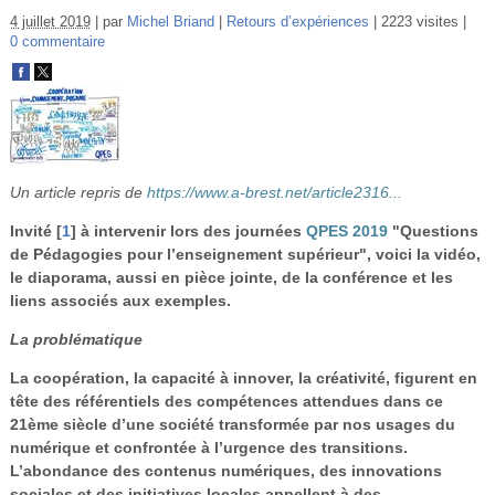
Vidéos
4 juillet 2019
par
Michel Briand
Retours d’expériences
2223 visites
0 commentaire
S’inscrire
Se connecter
Un article repris de
https://www.a-brest.net/article2316...
Invité
[
1
]
à intervenir lors des journées
QPES 2019
"Questions
de Pédagogies pour l’enseignement supérieur", voici la vidéo,
le diaporama, aussi en pièce jointe, de la conférence et les
liens associés aux exemples.
La problématique
La coopération, la capacité à innover, la créativité, figurent en
tête des référentiels des compétences attendues dans ce
21ème siècle d’une société transformée par nos usages du
numérique et confrontée à l’urgence des transitions.
L’abondance des contenus numériques, des innovations
sociales et des initiatives locales appellent à des