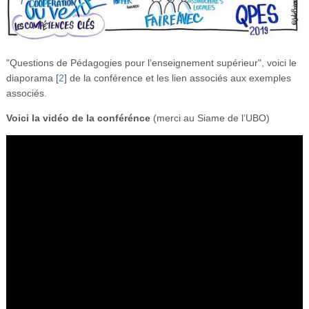
"Questions de Pédagogies pour l’enseignement supérieur", voici le
diaporama
[
2
]
de la conférence et les lien associés aux exemples
associés.
Voici la vidéo de la conférénce
(merci au Siame de l’UBO)