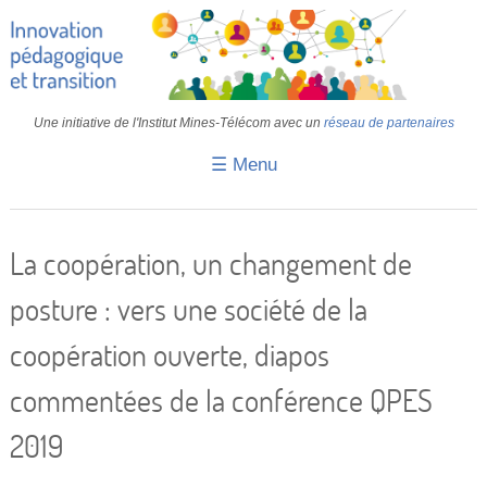
Une initiative de l'Institut Mines-Télécom avec un
réseau de partenaires
☰ Menu
Accueil
Fiches pédagogiques
La coopération, un changement de
Retours d’expériences
posture : vers une société de la
Transition
coopération ouverte, diapos
IA
commentées de la conférence QPES
IMT
2019
Colloques