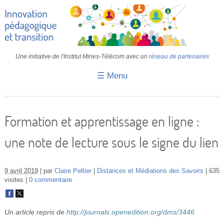
Une initiative de l'Institut Mines-Télécom avec un
réseau de partenaires
☰ Menu
Accueil
Fiches pédagogiques
Formation et apprentissage en ligne :
Retours d’expériences
une note de lecture sous le signe du lien
Transition
IA
9 avril 2019
par
Claire Peltier
Distances et Médiations des Savoirs
635
visites
0 commentaire
IMT
Colloques
Un article repris de
http://journals.openedition.org/dms/3446