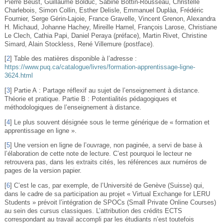
Pierre Beust, Guillaume Bolduc, Sabine Bottin-Rousseau, Christelle
Charlebois, Simon Collin, Esther Delisle, Emmanuel Duplàa, Frédéric
Fournier, Serge Gérin-Lajoie, France Gravelle, Vincent Grenon, Alexandra
H. Michaud, Johanne Hachey, Mireille Hamel, François Larose, Christiane
Le Clech, Cathia Papi, Daniel Peraya (préface), Martin Rivet, Christine
Simard, Alain Stockless, René Villemure (postface).
[
2
]
Table des matières disponible à l’adresse :
https://www.puq.ca/catalogue/livres/formation-apprentissage-ligne-
3624.html
[
3
]
Partie A : Partage réflexif au sujet de l’enseignement à distance.
Théorie et pratique. Partie B : Potentialités pédagogiques et
méthodologiques de l’enseignement à distance.
[
4
]
Le plus souvent désignée sous le terme générique de « formation et
apprentissage en ligne ».
[
5
]
Une version en ligne de l’ouvrage, non paginée, a servi de base à
l’élaboration de cette note de lecture. C’est pourquoi le lecteur ne
retrouvera pas, dans les extraits cités, les références aux numéros de
pages de la version papier.
[
6
]
C’est le cas, par exemple, de l’Université de Genève (Suisse) qui,
dans le cadre de sa participation au projet « Virtual Exchange for LERU
Students » prévoit l’intégration de SPOCs (Small Private Online Courses)
au sein des cursus classiques. L’attribution des crédits ECTS
correspondant au travail accompli par les étudiants n’est toutefois