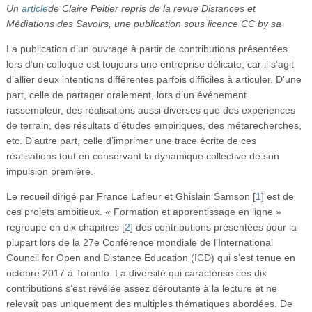
Un
article
de Claire Peltier repris de la revue Distances et
Vidéos
Médiations des Savoirs, une publication sous licence CC by sa
S’inscrire
La publication d’un ouvrage à partir de contributions présentées
lors d’un colloque est toujours une entreprise délicate, car il s’agit
Se connecter
d’allier deux intentions différentes parfois difficiles à articuler. D’une
part, celle de partager oralement, lors d’un événement
rassembleur, des réalisations aussi diverses que des expériences
de terrain, des résultats d’études empiriques, des métarecherches,
etc. D’autre part, celle d’imprimer une trace écrite de ces
réalisations tout en conservant la dynamique collective de son
impulsion première.
Le recueil dirigé par France Lafleur et Ghislain Samson
[
1
]
est de
ces projets ambitieux. « Formation et apprentissage en ligne »
regroupe en dix chapitres
[
2
]
des contributions présentées pour la
plupart lors de la 27e Conférence mondiale de l’International
Council for Open and Distance Education (ICD) qui s’est tenue en
octobre 2017 à Toronto. La diversité qui caractérise ces dix
contributions s’est révélée assez déroutante à la lecture et ne
relevait pas uniquement des multiples thématiques abordées. De