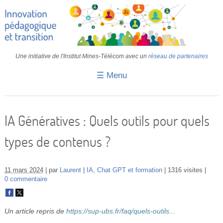
Une initiative de l'Institut Mines-Télécom avec un
réseau de partenaires
☰ Menu
Accueil
Fiches pédagogiques
IA Génératives : Quels outils pour quels
Retours d’expériences
types de contenus ?
Transition
IA
11 mars 2024
par
Laurent
IA, Chat GPT et formation
1316 visites
0 commentaire
IMT
Colloques
Un article repris de
https://sup-ubs.fr/faq/quels-outils...