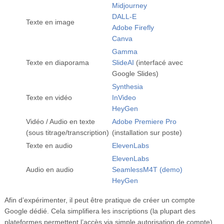
Midjourney
DALL-E
Texte en image
Adobe Firefly
Canva
Gamma
Texte en diaporama
SlideAI
(interfacé avec
Google Slides)
Synthesia
Texte en vidéo
InVideo
HeyGen
Vidéo / Audio en texte
Adobe Premiere Pro
(sous titrage/transcription)
(installation sur poste)
Texte en audio
ElevenLabs
ElevenLabs
Audio en audio
SeamlessM4T (demo)
HeyGen
Afin d’expérimenter, il peut être pratique de créer un compte
Google dédié. Cela simplifiera les inscriptions (la plupart des
plateformes permettent l’accès via simple autorisation de compte),