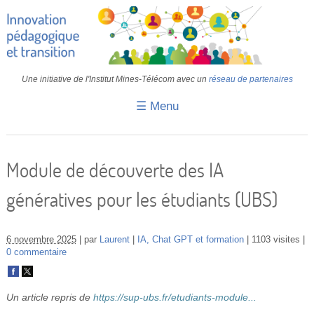
Une initiative de l'Institut Mines-Télécom avec un
réseau de partenaires
☰ Menu
Accueil
Fiches pédagogiques
Module de découverte des IA
Retours d’expériences
génératives pour les étudiants (UBS)
Transition
IA
6 novembre 2025
par
Laurent
IA, Chat GPT et formation
1103 visites
0 commentaire
IMT
Colloques
Un article repris de
https://sup-ubs.fr/etudiants-module...