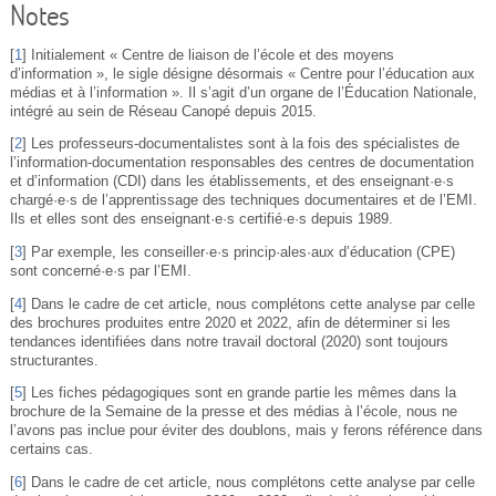
Notes
[
1
]
Initialement « Centre de liaison de l’école et des moyens
d’information », le sigle désigne désormais « Centre pour l’éducation aux
médias et à l’information ». Il s’agit d’un organe de l’Éducation Nationale,
intégré au sein de Réseau Canopé depuis 2015.
[
2
]
Les professeurs-documentalistes sont à la fois des spécialistes de
l’information-documentation responsables des centres de documentation
et d’information (CDI) dans les établissements, et des enseignant·e·s
chargé·e·s de l’apprentissage des techniques documentaires et de l’EMI.
Ils et elles sont des enseignant·e·s certifié·e·s depuis 1989.
[
3
]
Par exemple, les conseiller·e·s princip·ales·aux d’éducation (CPE)
sont concerné·e·s par l’EMI.
[
4
]
Dans le cadre de cet article, nous complétons cette analyse par celle
des brochures produites entre 2020 et 2022, afin de déterminer si les
tendances identifiées dans notre travail doctoral (2020) sont toujours
structurantes.
[
5
]
Les fiches pédagogiques sont en grande partie les mêmes dans la
brochure de la Semaine de la presse et des médias à l’école, nous ne
l’avons pas inclue pour éviter des doublons, mais y ferons référence dans
certains cas.
[
6
]
Dans le cadre de cet article, nous complétons cette analyse par celle