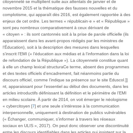
citoyenneté se multiplient suite aux attentats de janvier et de
novembre 2015 et la thématique des fausses nouvelles et du
complotisme, qui apparaît dès 2016, est également rapportée à des
enjeux de cet ordre. Les termes « républicain·e » et « République »
sont peu nombreux comparativement à ceux dérivant de
« citoyen » : ils sont cantonnés soit à la prise de parole officielle (ils
apparaissent dans les avant-propos rédigés par les ministres de
l’Éducation), soit à la description des mesures dans lesquelles
s’inscrit l’EMI (« l’éducation aux médias et à l’information dans la loi
de refondation de la République »). La citoyenneté constitue quant
à elle un champ lexical structuraCe terme, absent des programmes
et des textes officiels d’encadrement, fait néanmoins partie du
discours officiel, comme l’indique sa présence sur le site Eduscol.]]
nt, apparaissant pour l’essentiel au début des documents, dans les
articles introductifs définissant la définition et le périmètre de l’EMI
en milieu scolaire. À partir de 2014, on voit émerger le néologisme
« cybercitoyen
[
7
]
et une seule s’intéresse à la communication
interpersonnelle, uniquement à destination de publics vulnérables
(« Échanger, communiquer, s’informer à travers les réseaux
sociaux en ULIS », 2017). On peut donc observer une discontinuité
entre les discours identifiables dans les articles qui insistent sur la