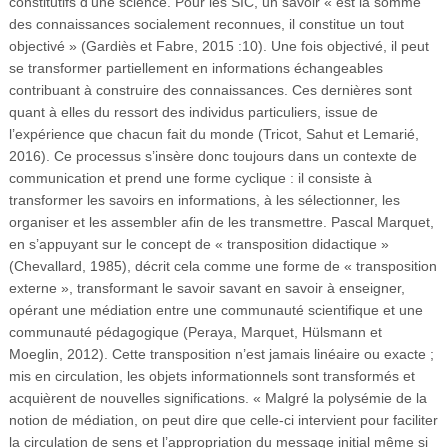
constitutifs d’une science. Pour les SIC, un savoir « est la somme
des connaissances socialement reconnues, il constitue un tout
objectivé » (Gardiès et Fabre, 2015 :10). Une fois objectivé, il peut
se transformer partiellement en informations échangeables
contribuant à construire des connaissances. Ces dernières sont
quant à elles du ressort des individus particuliers, issue de
l’expérience que chacun fait du monde (Tricot, Sahut et Lemarié,
2016). Ce processus s’insère donc toujours dans un contexte de
communication et prend une forme cyclique : il consiste à
transformer les savoirs en informations, à les sélectionner, les
organiser et les assembler afin de les transmettre. Pascal Marquet,
en s’appuyant sur le concept de « transposition didactique »
(Chevallard, 1985), décrit cela comme une forme de « transposition
externe », transformant le savoir savant en savoir à enseigner,
opérant une médiation entre une communauté scientifique et une
communauté pédagogique (Peraya, Marquet, Hülsmann et
Moeglin, 2012). Cette transposition n’est jamais linéaire ou exacte ;
mis en circulation, les objets informationnels sont transformés et
acquièrent de nouvelles significations. « Malgré la polysémie de la
notion de médiation, on peut dire que celle-ci intervient pour faciliter
la circulation de sens et l’appropriation du message initial même si