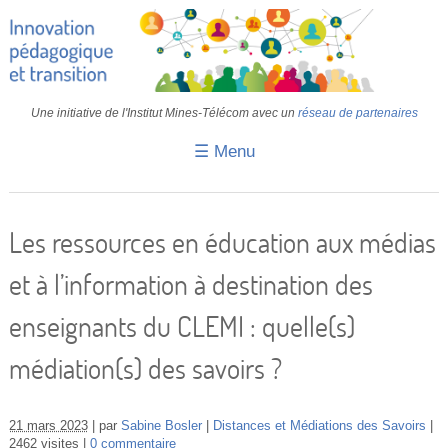
Une initiative de l'Institut Mines-Télécom avec un
réseau de partenaires
☰ Menu
Accueil
Fiches pédagogiques
Les ressources en éducation aux médias
Retours d’expériences
et à l’information à destination des
Transition
enseignants du CLEMI : quelle(s)
IA
médiation(s) des savoirs ?
IMT
Colloques
21 mars 2023
par
Sabine Bosler
Distances et Médiations des Savoirs
2462 visites
0 commentaire