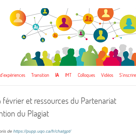
 d’expériences
Transition
IA
IMT
Colloques
Vidéos
S’inscrire
4 février et ressources du Partenariat
ntion du Plagiat
epris de
https://pupp.uqo.ca/fr/chatgpt/