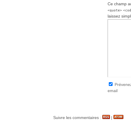
Ce champ ac
<quote>
<co
laissez simp
Prévenez
email
Suivre les commentaires :
|