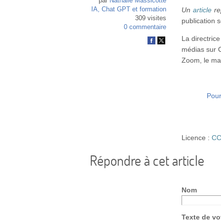
par
Nathalie Massicotte
IA, Chat GPT et formation
Un
article
re
309 visites
publication 
0 commentaire
La directric
médias sur C
Zoom, le mar
Pour 
Licence :
CC
Répondre à cet article
Nom
Texte de v