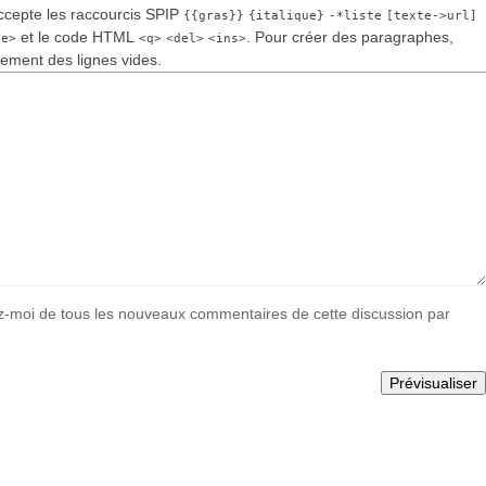
cepte les raccourcis SPIP
{{gras}}
{italique}
-*liste
[texte->url]
et le code HTML
. Pour créer des paragraphes,
de>
<q>
<del>
<ins>
lement des lignes vides.
-moi de tous les nouveaux commentaires de cette discussion par