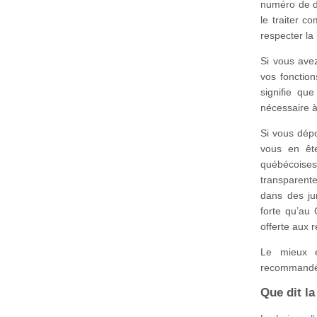
numéro de d
le traiter 
respecter la 
Si vous ave
vos fonction
signifie qu
nécessaire à
Si vous dép
vous en êt
québécoise
transparent
dans des ju
forte qu’au 
offerte aux 
Le mieux e
recommandée
Que dit la