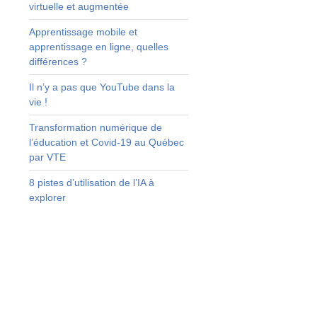
virtuelle et augmentée
,
Apprentissage mobile et
n
apprentissage en ligne, quelles
différences ?
t
Il n’y a pas que YouTube dans la
t
vie !
Transformation numérique de
l’éducation et Covid-19 au Québec
s
par VTE
s
8 pistes d’utilisation de l’IA à
s
explorer
s
s
e
t
s