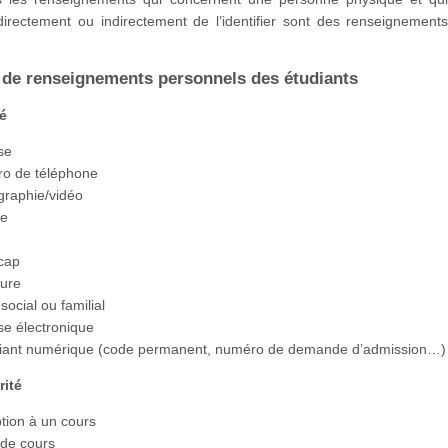
directement ou indirectement de l’identifier sont des renseignement
de renseignements personnels des étudiants
té
se
o de téléphone
graphie/vidéo
ue
e
cap
ture
 social ou familial
se électronique
ifiant numérique (code permanent, numéro de demande d’admission…)
rité
ption à un cours
 de cours