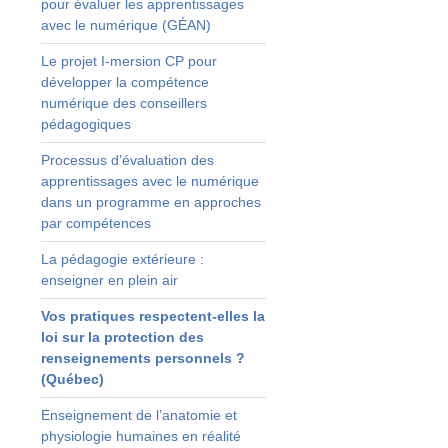
pour évaluer les apprentissages
s
avec le numérique (GÉAN)
t
Le projet I-mersion CP pour
u
développer la compétence
numérique des conseillers
s
pédagogiques
Processus d’évaluation des
apprentissages avec le numérique
n
dans un programme en approches
s
par compétences
s
La pédagogie extérieure :
enseigner en plein air
e
Vos pratiques respectent-elles la
e
loi sur la protection des
renseignements personnels ?
(Québec)
Enseignement de l’anatomie et
physiologie humaines en réalité
s