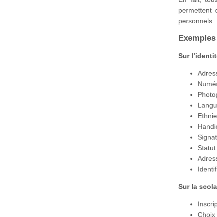
permettent 
personnels.
Exemples 
Sur l’identi
Adres
Numér
Photo
Lang
Ethni
Handi
Signa
Statut
Adres
Ident
Sur la scola
Inscri
Choix