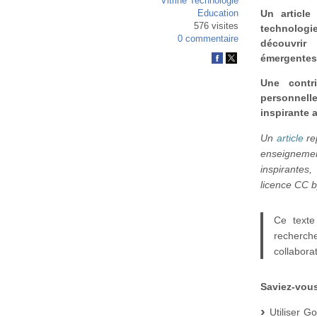
Vitrine Technologie
Un article
Education
576 visites
technolog
0 commentaire
découvrir
émergentes
Une contr
personnell
inspirante 
Un
article
re
enseigneme
inspirantes
licence CC 
Ce texte 
recherche
collaborat
Saviez-vous
Utiliser G