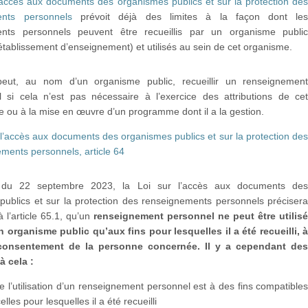
l’accès aux documents des organismes publics et sur la protection de
ents personnels
prévoit déjà des limites à la façon dont le
ents personnels peuvent être recueillis par un organisme publi
ablissement d’enseignement) et utilisés au sein de cet organisme.
eut, au nom d’un organisme public, recueillir un renseignemen
 si cela n’est pas nécessaire à l’exercice des attributions de ce
 ou à la mise en œuvre d’un programme dont il a la gestion.
 l’accès aux documents des organismes publics et sur la protection de
ments personnels, article 64
du 22 septembre 2023, la Loi sur l’accès aux documents de
publics et sur la protection des renseignements personnels préciser
 l’article 65.1, qu’un
renseignement personnel ne peut être utilis
n organisme public qu’aux fins pour lesquelles il a été recueilli, 
onsentement de la personne concernée. Il y a cependant de
à cela :
e l’utilisation d’un renseignement personnel est à des fins compatible
elles pour lesquelles il a été recueilli