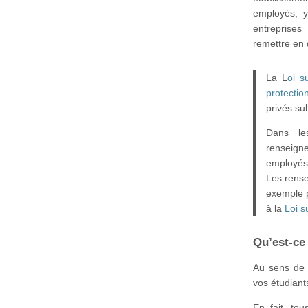
employés, y
entreprises
remettre en 
La L
oi s
protecti
privés su
Dans le
renseigne
employés 
Les rense
exemple p
à la
Loi s
Qu’est-ce
Au sens de 
vos étudiant
En fait, to