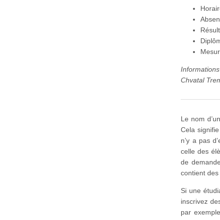
Horai
Absen
Résult
Diplô
Mesur
Information
Chvatal Trem
Le nom d’un
Cela signifi
n’y a pas d’
celle des él
de demande 
contient des
Si une étud
inscrivez de
par exemple