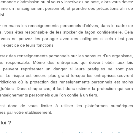
emande d’admission ou si vous y inscrivez une note, alors vous deve
comme un renseignement personnel, et prendre des précautions afin d
loi.
z en mains les renseignements personnels d’élèves, dans le cadre d
s, vous êtes responsable de les stocker de façon confidentielle. Cel
e vous ne pouvez les partager avec des collègues si cela n’est pa
 l’exercice de leurs fonctions.
osez des renseignements personnels sur les serveurs d’un organisme
es responsable. Même des entreprises qui doivent obéir aux loi
s peuvent représenter un danger si leurs pratiques ne sont pa
es. Le risque est encore plus grand lorsque les entreprises œuvren
ridictions où la protection des renseignements personnels est moin
Québec. Dans chaque cas, il faut donc estimer la protection qui ser
renseignements personnels que l’on confie à un tiers.
st donc de vous limiter à utiliser les plateformes numérique
s par votre établissement.
 loi ?