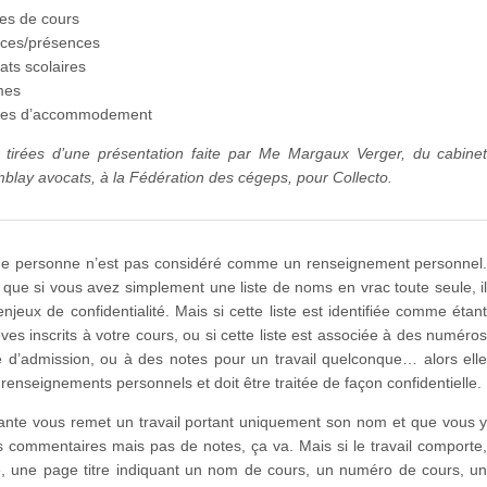
res de cours
ces/présences
ats scolaires
mes
es d’accommodement
s tirées d’une présentation faite par Me Margaux Verger, du cabine
blay avocats, à la Fédération des cégeps, pour Collecto.
e personne n’est pas considéré comme un renseignement personnel
e que si vous avez simplement une liste de noms en vrac toute seule, i
enjeux de confidentialité. Mais si cette liste est identifiée comme étan
èves inscrits à votre cours, ou si cette liste est associée à des numéro
d’admission, ou à des notes pour un travail quelconque… alors ell
 renseignements personnels et doit être traitée de façon confidentielle.
iante vous remet un travail portant uniquement son nom et que vous 
s commentaires mais pas de notes, ça va. Mais si le travail comporte
, une page titre indiquant un nom de cours, un numéro de cours, u