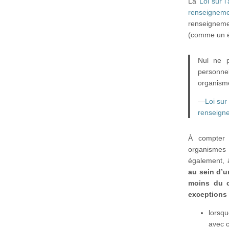
La
Loi sur 
renseignem
renseignem
(comme un ét
Nul ne p
personnel
organisme
—
Loi sur
renseigne
À compter 
organismes 
également, à
au sein d’u
moins du c
exceptions 
lorsqu
avec c