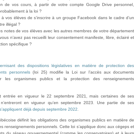
l’un de vos cours, à partir de votre compte Google Drive personnel
probablement à la loi ?
 vos élèves de s’inscrire à un groupe Facebook dans le cadre d’u
re illégal ?
es notes de vos élèves avec les autres membres de votre départemen
i vous n’avez pas recueilli leur consentement manifeste, libre, éclairé e
ction spécifique ?
rnisant des dispositions législatives en matière de protection de
nts personnels
(loi 25) modifie la Loi sur l’accès aux document
r les organismes publics et la protection des renseignement
st entrée en vigueur le 22 septembre 2021, mais certaines de se
s n’entreront en vigueur qu’en septembre 2023. Une partie de se
s’appliquent déjà depuis septembre 2022
.
ébécoise définit les obligations des organismes publics en matière d
es renseignements personnels. Cette loi s’applique donc aux cégeps e
nts du réseau gouvernemental (comme les conservatoires) et à leur