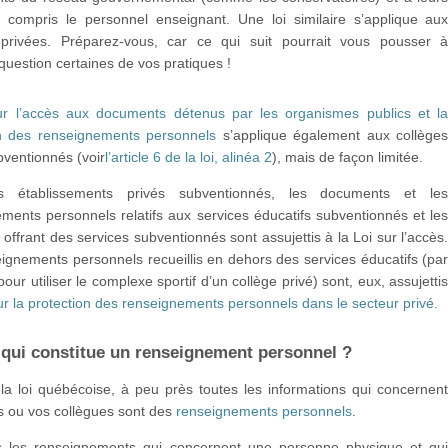
 compris le personnel enseignant. Une loi similaire s’applique au
 privées. Préparez-vous, car ce qui suit pourrait vous pousser 
question certaines de vos pratiques !
ur l’accès aux documents détenus par les organismes publics et l
on des renseignements personnels
s’applique également aux collège
bventionnés (voir
l’article 6 de la loi, alinéa 2
), mais de façon limitée.
s établissements privés subventionnés, les documents et le
ments personnels relatifs aux services éducatifs subventionnés et le
offrant des services subventionnés sont assujettis à la Loi sur l’accès
ignements personnels recueillis en dehors des services éducatifs (pa
our utiliser le complexe sportif d’un collège privé) sont, eux, assujetti
ur la protection des renseignements personnels dans le secteur privé.
 qui constitue un renseignement personnel ?
la loi québécoise, à peu près toutes les informations qui concernen
s ou vos collègues sont des
renseignements personnels
.
us les renseignements qui concernent une personne physique et qu