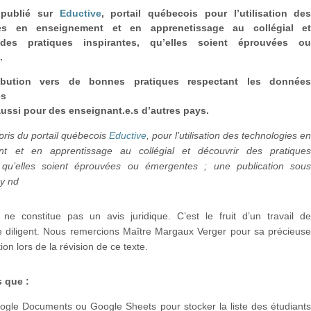
 publié sur
Eductive
, portail québecois pour l’utilisation de
ies en enseignement et en apprenetissage au collégial e
 des pratiques inspirantes, qu’elles soient éprouvées o
.
ibution vers de bonnes pratiques respectant les donnée
es
aussi pour des enseignant.e.s d’autres pays.
pris du portail québecois
Eductive
, pour l’utilisation des technologies e
nt et en apprentissage au collégial et découvrir des pratique
, qu’elles soient éprouvées ou émergentes ; une publication sou
by nd
ne constitue pas un avis juridique. C’est le fruit d’un travail d
 diligent. Nous remercions Maître Margaux Verger pour sa précieus
ion lors de la révision de ce texte.
 que :
oogle Documents ou Google Sheets pour stocker la liste des étudiant