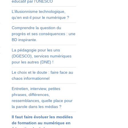
éducatif par l’UNESCO
s
L’illusionnisme technologique,
s
qu’en est-il pour le numérique ?
e
r
Comprendre la question du
t
progrès et ses conséquences : une
e
BD inspirante.
s
r
La pédagogie pour les uns
r
(DGESCO), services numériques
pour les autres (DNE) !
s
Le choix et le doute : faire face au
t
chaos informationnel
é
Entretien, interview, petites
e
phrases, différences,
t
ressemblances, quelle place pour
s
la parole dans les médias ?
e
a
Il faut faire évoluer les modèles
,
de formation au numérique en
s