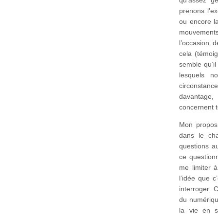
prenons l’ex
ou encore la
mouvements 
l’occasion d
cela (témoi
semble qu’il
lesquels n
circonstance
davantage, 
concernent t
Mon propos,
dans le ch
questions au
ce question
me limiter 
l’idée que c
interroger. 
du numérique
la vie en 