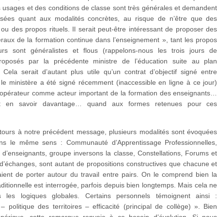
 usages et des conditions de classe sont très générales et demanden
isées quant aux modalités concrètes, au risque de n’être que de
 ou des propos rituels. Il serait peut-être intéressant de proposer de
raux de la formation continue dans l’enseignement », tant les propo
rs sont généralistes et flous (rappelons-nous les trois jours d
roposés par la précédente ministre de l’éducation suite au pla
Cela serait d’autant plus utile qu’un contrat d’objectif signé entr
e ministère a été signé récemment (inaccessible en ligne à ce jour
 opérateur comme acteur important de la formation des enseignants
t en savoir davantage… quand aux formes retenues pour ce
…
etours à notre précédent message, plusieurs modalités sont évoquée
ans le même sens : Communauté d’Apprentissage Professionnelles
 d’enseignants, groupe inversons la classe, Constellations, Forums e
 d’échanges, sont autant de propositions constructives que chacune e
ient de porter autour du travail entre pairs. On le comprend bien l
aditionnelle est interrogée, parfois depuis bien longtemps. Mais cela n
 les logiques globales. Certains personnels témoignent ainsi 
– politique des territoires – efficacité (principal de collège) ». Bie
nérique, cette remarque renvoie à ce besoin d’évolution. Si nou