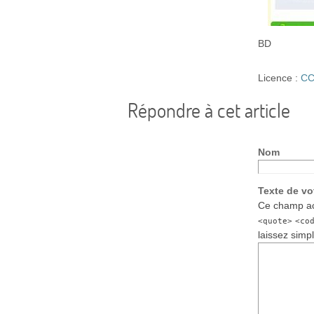
BD
Licence :
CC
Répondre à cet article
Nom
Texte de v
Ce champ ac
<quote>
<co
laissez simp