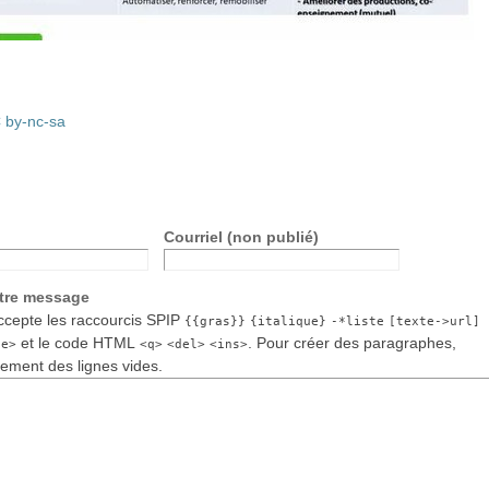
 by-nc-sa
Courriel (non publié)
otre message
cepte les raccourcis SPIP
{{gras}}
{italique}
-*liste
[texte->url]
et le code HTML
. Pour créer des paragraphes,
de>
<q>
<del>
<ins>
lement des lignes vides.