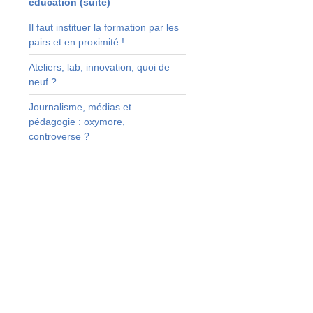
éducation (suite)
t
s
Il faut instituer la formation par les
pairs et en proximité !
s
s
Ateliers, lab, innovation, quoi de
e
neuf ?
n
e
Journalisme, médias et
)
pédagogie : oxymore,
…
controverse ?
s
s
,
t
t
a
e
:
n
s