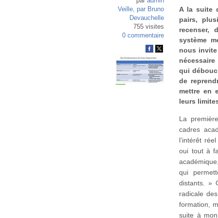
par
admin
A la suite
Veille, par Bruno
Devauchelle
pairs, plu
755 visites
recenser, 
0 commentaire
système mé
nous invite
nécessaire
qui débouc
de reprend
mettre en 
leurs limite
La première
cadres acad
l’intérêt ré
oui tout à f
académique,
qui permett
distants. »
radicale de
formation, m
suite à mon