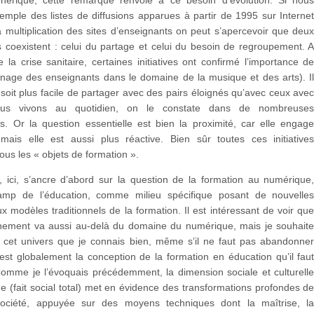
emple des listes de diffusions apparues à partir de 1995 sur Interne
 multiplication des sites d’enseignants on peut s’apercevoir que deu
coexistent : celui du partage et celui du besoin de regroupement. 
e la crise sanitaire, certaines initiatives ont confirmé l’importance d
gnage des enseignants dans le domaine de la musique et des arts). I
 soit plus facile de partager avec des pairs éloignés qu’avec ceux ave
ous vivons au quotidien, on le constate dans de nombreuse
s. Or la question essentielle est bien la proximité, car elle engag
mais elle est aussi plus réactive. Bien sûr toutes ces initiative
ous les « objets de formation ».
 ici, s’ancre d’abord sur la question de la formation au numérique
amp de l’éducation, comme milieu spécifique posant de nouvelle
x modèles traditionnels de la formation. Il est intéressant de voir qu
nement va aussi au-delà du domaine du numérique, mais je souhait
à cet univers que je connais bien, même s’il ne faut pas abandonne
’est globalement la conception de la formation en éducation qu’il fau
Comme je l’évoquais précédemment, la dimension sociale et culturell
 (fait social total) met en évidence des transformations profondes d
société, appuyée sur des moyens techniques dont la maîtrise, l