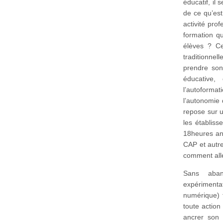
éducatif, il
de ce qu’est
activité pro
formation q
élèves ? C
traditionnel
prendre son
éducative,
l’autoforma
l’autonomie 
repose sur u
les établis
18heures ann
CAP et autres
comment alle
Sans aban
expériment
numérique) f
toute action
ancrer son 