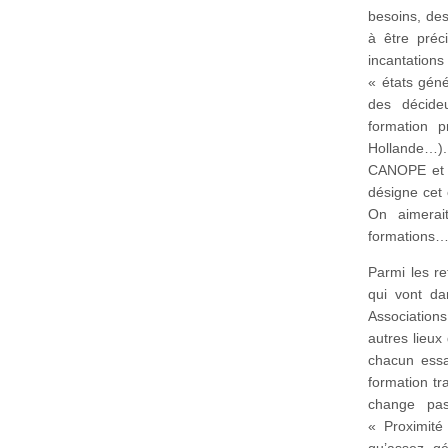
besoins, des
à être préc
incantations
« états géné
des décideu
formation p
Hollande…). 
CANOPE et l
désigne cet
On aimerai
formations
Parmi les r
qui vont d
Associations
autres lieux
chacun essa
formation tr
change pas
« Proximité 
qu’assez gé