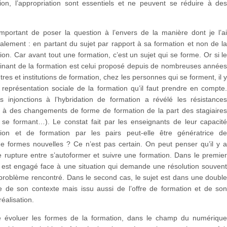
on, l’appropriation sont essentiels et ne peuvent se réduire à de
 important de poser la question à l’envers de la manière dont je l’a
ialement : en partant du sujet par rapport à sa formation et non de l
ion. Car avant tout une formation, c’est un sujet qui se forme. Or si l
nant de la formation est celui proposé depuis de nombreuses année
tres et institutions de formation, chez les personnes qui se forment, il 
représentation sociale de la formation qu’il faut prendre en compte
s injonctions à l’hybridation de formation a révélé les résistance
à des changements de forme de formation de la part des stagiaire
 se formant…). Le constat fait par les enseignants de leur capacit
tion et de formation par les pairs peut-elle être génératrice d
 formes nouvelles ? Ce n’est pas certain. On peut penser qu’il y 
 rupture entre s’autoformer et suivre une formation. Dans le premie
t est engagé face à une situation qui demande une résolution souven
problème rencontré. Dans le second cas, le sujet est dans une doubl
ue de son contexte mais issu aussi de l’offre de formation et de so
réalisation.
re évoluer les formes de la formation, dans le champ du numériqu