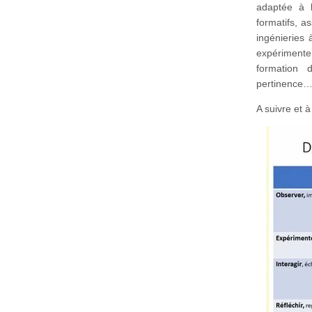
adaptée à 
formatifs, a
ingénieries 
expérimenter
formation 
pertinence
A suivre et à