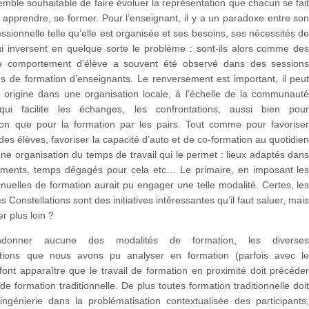
 semble souhaitable de faire évoluer la représentation que chacun se fai
 apprendre, se former. Pour l’enseignant, il y a un paradoxe entre so
fessionnelle telle qu’elle est organisée et ses besoins, ses nécessités d
ui inversent en quelque sorte le problème : sont-ils alors comme de
e comportement d’élève a souvent été observé dans des session
les de formation d’enseignants. Le renversement est important, il peu
 origine dans une organisation locale, à l’échelle de la communaut
 qui facilite les échanges, les confrontations, aussi bien pou
tion que pour la formation par les pairs. Tout comme pour favorise
des élèves, favoriser la capacité d’auto et de co-formation au quotidie
ne organisation du temps de travail qui le permet : lieux adaptés dan
sements, temps dégagés pour cela etc… Le primaire, en imposant le
uelles de formation aurait pu engager une telle modalité. Certes, le
 Constellations sont des initiatives intéressantes qu’il faut saluer, mai
r plus loin ?
donner aucune des modalités de formation, les diverse
ations que nous avons pu analyser en formation (parfois avec l
ont apparaître que le travail de formation en proximité doit précéde
 de formation traditionnelle. De plus toutes formation traditionnelle doi
ingénierie dans la problématisation contextualisée des participants