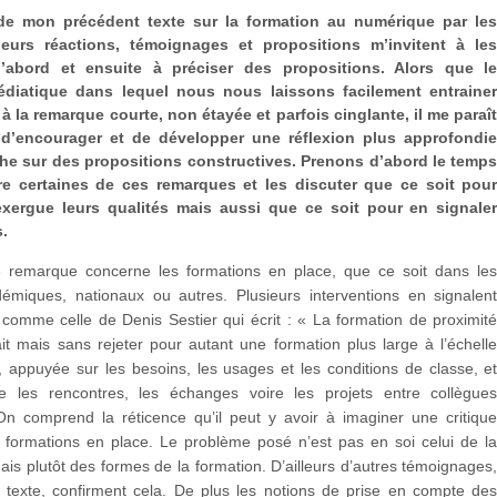
 de mon précédent texte sur la formation au numérique par le
sieurs réactions, témoignages et propositions m’invitent à le
d’abord et ensuite à préciser des propositions. Alors que l
diatique dans lequel nous nous laissons facilement entraine
 à la remarque courte, non étayée et parfois cinglante, il me paraî
 d’encourager et de développer une réflexion plus approfondi
he sur des propositions constructives. Prenons d’abord le temp
re certaines de ces remarques et les discuter que ce soit pou
exergue leurs qualités mais aussi que ce soit pour en signale
s.
 remarque concerne les formations en place, que ce soit dans le
émiques, nationaux ou autres. Plusieurs interventions en signalen
el comme celle de Denis Sestier qui écrit : « La formation de proximit
ait mais sans rejeter pour autant une formation plus large à l’échell
 appuyée sur les besoins, les usages et les conditions de classe, e
e les rencontres, les échanges voire les projets entre collègue
 On comprend la réticence qu’il peut y avoir à imaginer une critiqu
s formations en place. Le problème posé n’est pas en soi celui de l
ais plutôt des formes de la formation. D’ailleurs d’autres témoignages
 texte, confirment cela. De plus les notions de prise en compte de