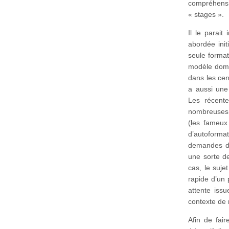
compréhensi
« stages ».
Il le parait
abordée init
seule format
modèle domi
dans les cen
a aussi une 
Les récente
nombreuses 
(les fameux
d’autoforma
demandes de
une sorte de
cas, le suje
rapide d’un 
attente iss
contexte de 
Afin de fai