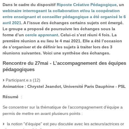
Vidéos
Dans le cadre du dispositif
Riposte Créative Pédagogique
, un
webinaire interrogeant la collaboration et/ou la coopération
S’inscrire
entre enseignant et conseiller pédagogique a été organisé le 6
avril 2021
. A l’issue des échanges certains sujets ont émergé.
Se connecter
Le groupe a proposé de poursuivre les échanges sous la
forme d’un
cercle apprenant
. Celui-ci s’est réuni 4 fois. La
première réunion a eu lieu le 4 mai 2021. Elle a été l’occasion
de s’organiser et de définir les sujets à traiter lors des 3
réunions suivantes. Voici une synthèse des échanges.
Rencontre du 27mai - L’accompagnement des équipes
pédagogiques
Participant.e.s (12)
Animatrice : Chrystel Jeandot, Université Paris Dauphine - PSL
Résumé
:
Se concentrer sur la thématique de l’accompagnement d’équipe a
permis de mettre en avant plusieurs points :
la notion "d’équipe" est peu discutée avec les acteurs/actrices or