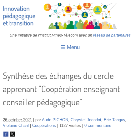
Une initiative de l'Institut Mines-Télécom avec un
réseau de partenaires
☰ Menu
Accueil
Fiches pédagogiques
Synthèse des échanges du cercle
Retours d’expériences
apprenant "Coopération enseignant
Transition
conseiller pédagogique"
IA
IMT
26 octobre 2021
par
Aude PICHON
,
Chrystel Jeandot
,
Eric Tanguy
,
Violaine Charil
Coopérations
1127 visites
0 commentaire
Colloques