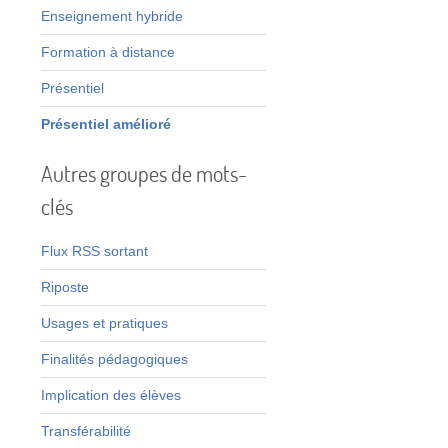
Enseignement hybride
m
Formation à distance
Présentiel
t
s
Présentiel amélioré
x
s
Autres groupes de mots-
n
clés
e
Flux RSS sortant
Riposte
Usages et pratiques
Finalités pédagogiques
t
Implication des élèves
e
Transférabilité