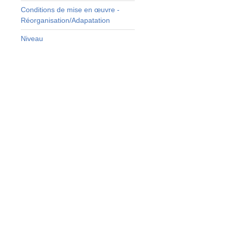
Conditions de mise en œuvre -
s
Réorganisation/Adapatation
é
Niveau
t
n
r
s
s
é