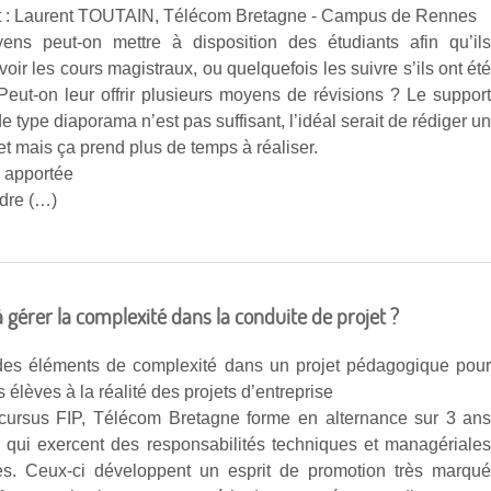
 : Laurent TOUTAIN, Télécom Bretagne - Campus de Rennes
ns peut-on mettre à disposition des étudiants afin qu’il
voir les cours magistraux, ou quelquefois les suivre s’ils ont ét
Peut-on leur offrir plusieurs moyens de révisions ? Le suppor
e type diaporama n’est pas suffisant, l’idéal serait de rédiger u
t mais ça prend plus de temps à réaliser.
 apportée
dre (…)
érer la complexité dans la conduite de projet ?
 des éléments de complexité dans un projet pédagogique pou
s élèves à la réalité des projets d’entreprise
ursus FIP, Télécom Bretagne forme en alternance sur 3 an
 qui exercent des responsabilités techniques et managériale
es. Ceux-ci développent un esprit de promotion très marqu