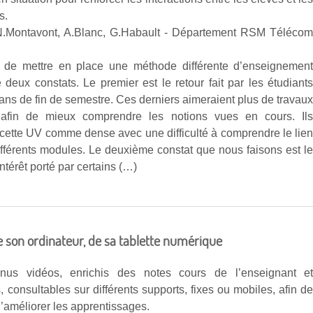
s.
N.Montavont, A.Blanc, G.Habault - Département RSM Téléco
 de mettre en place une méthode différente d’enseignemen
 deux constats. Le premier est le retour fait par les étudiant
lans de fin de semestre. Ces derniers aimeraient plus de travau
, afin de mieux comprendre les notions vues en cours. Il
 cette UV comme dense avec une difficulté à comprendre le lie
différents modules. Le deuxième constat que nous faisons est l
térêt porté par certains (…)
 de son ordinateur, de sa tablette numérique
nus vidéos, enrichis des notes cours de l’enseignant e
, consultables sur différents supports, fixes ou mobiles, afin d
t d’améliorer les apprentissages.