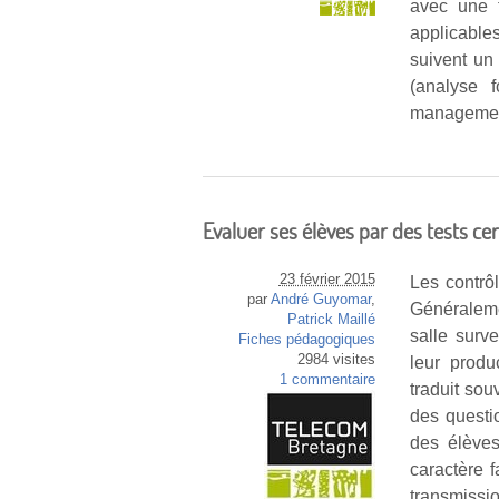
avec une f
applicable
suivent un
(analyse 
management
Evaluer ses élèves par des tests cert
23 février 2015
Les contrôl
par
André Guyomar
,
Généralem
Patrick Maillé
salle surve
Fiches pédagogiques
2984 visites
leur produ
1 commentaire
traduit so
des questi
des élèves
caractère f
transmissio