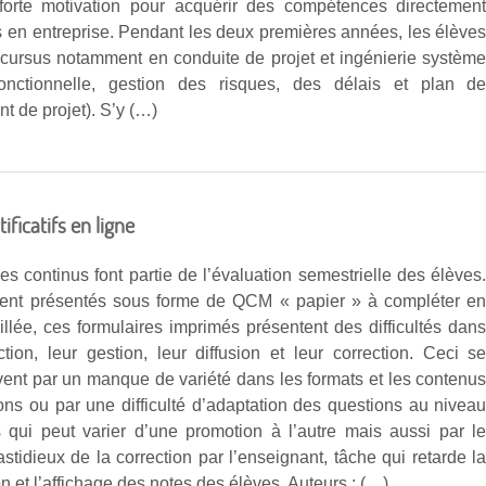
orte motivation pour acquérir des compétences directemen
s en entreprise. Pendant les deux premières années, les élève
 cursus notamment en conduite de projet et ingénierie systèm
fonctionnelle, gestion des risques, des délais et plan d
 de projet). S’y (…)
ificatifs en ligne
es continus font partie de l’évaluation semestrielle des élèves
ent présentés sous forme de QCM « papier » à compléter e
illée, ces formulaires imprimés présentent des difficultés dan
ction, leur gestion, leur diffusion et leur correction. Ceci s
uvent par un manque de variété dans les formats et les contenu
ons ou par une difficulté d’adaptation des questions au nivea
 qui peut varier d’une promotion à l’autre mais aussi par l
astidieux de la correction par l’enseignant, tâche qui retarde l
n et l’affichage des notes des élèves. Auteurs : (…)