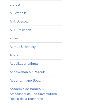
e
a-brest
t
A. Strebelle
e
5
A.-I. Bossoto
:
A.-L. Philippon
:
a.hay
e
Aarhus University
Abaragh
Abdelkader Lahmar
Abdelwahab Aït Razouk
Abderrahmane Bouamri
Académie de Bordeaux.
Ambassadrice Les Savanturiers-
l’école de la recherche