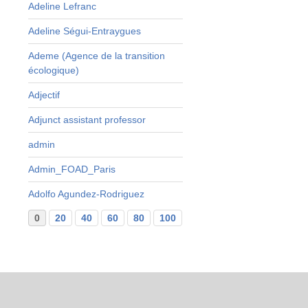
Adeline Lefranc
Adeline Ségui-Entraygues
Ademe (Agence de la transition
écologique)
Adjectif
Adjunct assistant professor
admin
Admin_FOAD_Paris
Adolfo Agundez-Rodriguez
0
20
40
60
80
100
120
140
160
...
29