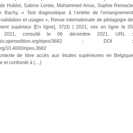
ude Hublet, Sabine Lontie, Mohammed Arras, Sophie Remacl
e Bachy, « Test diagnostique à l’entrée de l’enseignemen
: validation et usages », Revue internationale de pédagogie d
ment supérieur [En ligne], 37(3) | 2021, mis en ligne le 0
e 2021, consulté le 06 décembre 2021. URL 
journals.openedition.org/ripes/3682 ; DOI 
.org/10.4000/ripes.3682
ontexte de libre accès aux études supérieures en Belgiqu
e et confronté à (…)