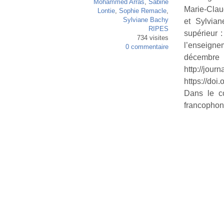
Mohammed Arras
,
Sabine
Marie-Cla
Lontie
,
Sophie Remacle
,
Sylviane Bachy
et Sylvian
RIPES
supérieur 
734 visites
l’enseigne
0 commentaire
décembr
http://
https://doi
Dans le c
francophon