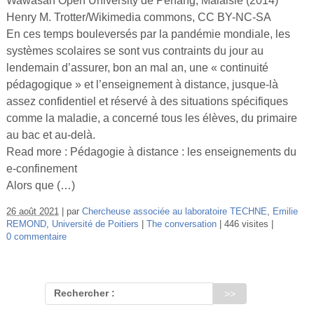
Wawasan Open University de Penang, Malaisie (2014)
Vidéos
Henry M. Trotter/Wikimedia commons, CC BY-NC-SA
En ces temps bouleversés par la pandémie mondiale, les
S’inscrire
systèmes scolaires se sont vus contraints du jour au
Se connecter
lendemain d’assurer, bon an mal an, une « continuité
pédagogique » et l’enseignement à distance, jusque-là
assez confidentiel et réservé à des situations spécifiques
comme la maladie, a concerné tous les élèves, du primaire
au bac et au-delà.
Read more : Pédagogie à distance : les enseignements du
e‑confinement
Alors que (…)
26 août 2021
par
Chercheuse associée au laboratoire TECHNE
,
Emilie
REMOND
,
Université de Poitiers
The conversation
446 visites
0 commentaire
Rechercher :