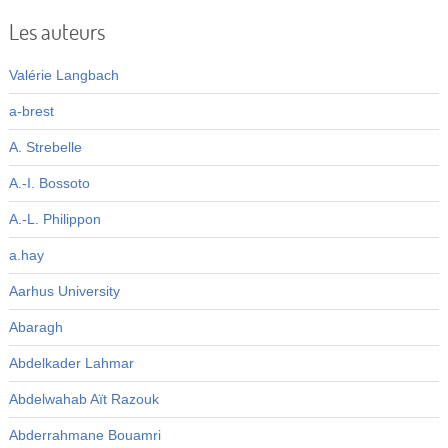
Les auteurs
Valérie Langbach
a-brest
A. Strebelle
A.-I. Bossoto
A.-L. Philippon
a.hay
Aarhus University
Abaragh
Abdelkader Lahmar
Abdelwahab Aït Razouk
Abderrahmane Bouamri