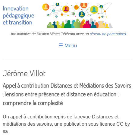
Une initiative de l'Institut Mines-Télécom avec un
réseau de partenaires
☰ Menu
Accueil
Fiches pédagogiques
Jérôme Villot
Retours d’expériences
Appel à contribution Distances et Médiations des Savoirs
Transition
:Tensions entre présence et distance en éducation :
comprendre la complexité
IA
IMT
Un appel à contribution repris de la revue Distances et
médiations des savoirs, une publication sous licence CC by
Colloques
sa