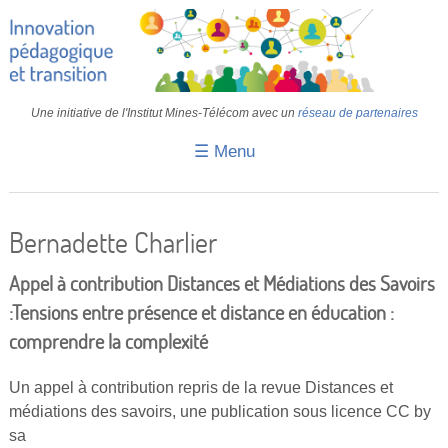
Une initiative de l'Institut Mines-Télécom avec un
réseau de partenaires
☰ Menu
Accueil
Fiches pédagogiques
Bernadette Charlier
Retours d’expériences
Appel à contribution Distances et Médiations des Savoirs
Transition
:Tensions entre présence et distance en éducation :
comprendre la complexité
IA
IMT
Un appel à contribution repris de la revue Distances et
médiations des savoirs, une publication sous licence CC by
Colloques
sa