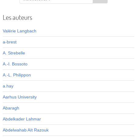
Les auteurs
Valérie Langbach
a-brest
A. Strebelle
A.-I. Bossoto
A.-L. Philippon
a.hay
Aarhus University
Abaragh
Abdelkader Lahmar
Abdelwahab Aït Razouk