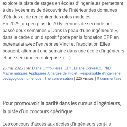
explore la piste de stages en écoles d’ingénieurs permettant
Vidéos
à des lycéennes de découvrir de l’intérieur des domaines
S’inscrire
d’études et de rencontrer des roles modeles.
En 2025, un peu plus de 70 lycéennes de seconde ont
Se connecter
passé deux semaines « Dans la peau d’une ingénieure »,
dans le cadre d’un dispositif porté par la fondation EPF en
partenariat avec l’entreprise Vinci et l’asociation Elles
bougent, alternant une semaine dans une école d’ingénieurs
et une semaine en entreprise. (…)
26 mai 2026
par
Diana Griffoulieres
,
EPF
,
Liliane Dorveaux
,
PhD
Mathématiques Appliquées,Chargée de Projet
,
Responsable d’ingénierie
pédagogique numérique
The conversation
225 visites
0 commentaire
Pour promouvoir la parité dans les cursus d’ingénieurs,
la piste d’un concours spécifique
Les concours d’accès aux écoles d’ingénieurs sont-ils