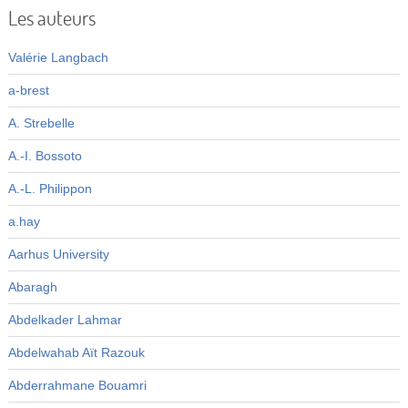
Les auteurs
Valérie Langbach
a-brest
A. Strebelle
A.-I. Bossoto
A.-L. Philippon
a.hay
Aarhus University
Abaragh
Abdelkader Lahmar
Abdelwahab Aït Razouk
Abderrahmane Bouamri