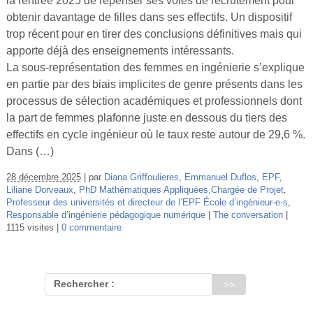
la rentrée 2025 de repenser ses voies de recrutement pour
Vidéos
obtenir davantage de filles dans ses effectifs. Un dispositif
trop récent pour en tirer des conclusions définitives mais qui
S’inscrire
apporte déjà des enseignements intéressants.
Se connecter
La sous-représentation des femmes en ingénierie s’explique
en partie par des biais implicites de genre présents dans les
processus de sélection académiques et professionnels dont
la part de femmes plafonne juste en dessous du tiers des
effectifs en cycle ingénieur où le taux reste autour de 29,6 %.
Dans (…)
28 décembre 2025
par
Diana Griffoulieres
,
Emmanuel Duflos
,
EPF
,
Liliane Dorveaux
,
PhD Mathématiques Appliquées,Chargée de Projet
,
Professeur des universités et directeur de l’EPF École d’ingénieur-e-s
,
Responsable d’ingénierie pédagogique numérique
The conversation
1115 visites
0 commentaire
Rechercher :