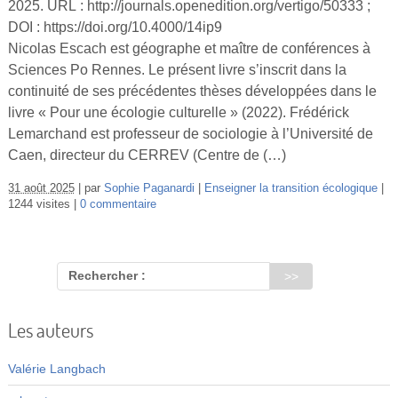
2025. URL : http://journals.openedition.org/vertigo/50333 ;
Vidéos
DOI : https://doi.org/10.4000/14ip9
Nicolas Escach est géographe et maître de conférences à
S’inscrire
Sciences Po Rennes. Le présent livre s’inscrit dans la
Se connecter
continuité de ses précédentes thèses développées dans le
livre « Pour une écologie culturelle » (2022). Frédérick
Lemarchand est professeur de sociologie à l’Université de
Caen, directeur du CERREV (Centre de (…)
31 août 2025
par
Sophie Paganardi
Enseigner la transition écologique
1244 visites
0 commentaire
Rechercher :
Les auteurs
Valérie Langbach