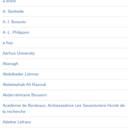
a-brest
A. Strebelle
A.-I. Bossoto
A.-L. Philippon
a.hay
Aarhus University
Abaragh
Abdelkader Lahmar
Abdelwahab Aït Razouk
Abderrahmane Bouamri
Académie de Bordeaux. Ambassadrice Les Savanturiers-l’école de
la recherche
Adeline Lefranc