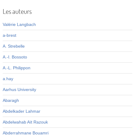
Les auteurs
Valérie Langbach
a-brest
A. Strebelle
A.-I. Bossoto
A.-L. Philippon
a.hay
Aarhus University
Abaragh
Abdelkader Lahmar
Abdelwahab Aït Razouk
Abderrahmane Bouamri