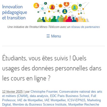
Une initiative de l'Institut Mines-Télécom avec un
réseau de partenaires
☰ Menu
Accueil
Fiches pédagogiques
Étudiants, vous êtes suivis ! Quels
Retours d’expériences
usages des données personnelles dans
Transition
les cours en ligne ?
IA
IMT
12 février 2025
par
Christophe Fournier
,
Conservatoire national des arts
et métiers (CNAM)
,
data analysis
,
EDC Paris Business School
,
Full
Professor
,
IAE de Montpellier
,
IAE Montpellier
,
ICSV-EPN15
,
Marketing
Colloques
Digital
,
Membre du Business Science Institute
,
Montpellier Recherche