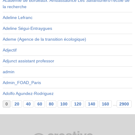
Académie de Bordeaux. Ambassadrice Les Savanturiers-l’école de
la recherche
Adeline Lefranc
Adeline Ségui-Entraygues
Ademe (Agence de la transition écologique)
Adjectif
Adjunct assistant professor
admin
Admin_FOAD_Paris
Adolfo Agundez-Rodriguez
0
20
40
60
80
100
120
140
160
...
2900