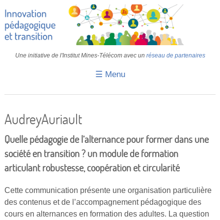
Une initiative de l'Institut Mines-Télécom avec un
réseau de partenaires
☰ Menu
Accueil
Fiches pédagogiques
AudreyAuriault
Retours d’expériences
Quelle pédagogie de l’alternance pour former dans une
Transition
société en transition ? un module de formation
articulant robustesse, coopération et circularité
IA
IMT
Cette communication présente une organisation particulière
des contenus et de l’accompagnement pédagogique des
Colloques
cours en alternances en formation des adultes. La question