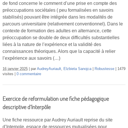
de fond concerne le comment d’une prise en compte des
Vidéos
préoccupations sociétales ( peu formalisées en savoirs
S’inscrire
stabilisés) pouvant être intégrée dans les modalités de
parcours universitaire (relativement conventionnel). Dans le
Se connecter
contexte de formation des adultes en alternance, cette
préoccupation se double de deux difficultés substantielles
liées à la nature de l’expérience et la validité des
connaissances théoriques. Alors que la capacité à relier
l’expérience aux savoirs (…)
16 janvier 2025
par
AudreyAuriault
,
Elzbieta Sanojca
Robustesse
1479
visites
0 commentaire
Exercice de reformulation une fiche pédagogique
descriptive d’Interpôle
Une fiche ressource par Audrey Auriault reprise du site
d’Interpole, espace de ressources mutualisées pour