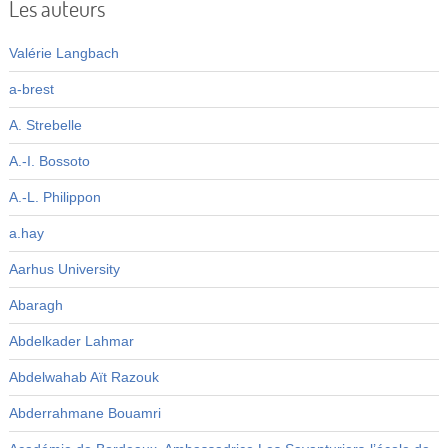
Les auteurs
Valérie Langbach
a-brest
A. Strebelle
A.-I. Bossoto
A.-L. Philippon
a.hay
Aarhus University
Abaragh
Abdelkader Lahmar
Abdelwahab Aït Razouk
Abderrahmane Bouamri