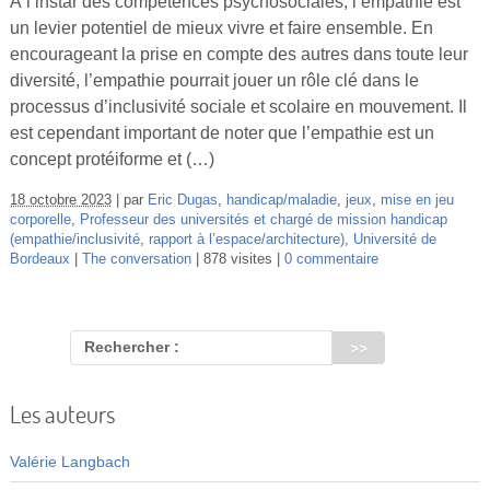
À l’instar des compétences psychosociales, l’empathie est
Vidéos
un levier potentiel de mieux vivre et faire ensemble. En
encourageant la prise en compte des autres dans toute leur
S’inscrire
diversité, l’empathie pourrait jouer un rôle clé dans le
Se connecter
processus d’inclusivité sociale et scolaire en mouvement. Il
est cependant important de noter que l’empathie est un
concept protéiforme et (…)
18 octobre 2023
par
Eric Dugas
,
handicap/maladie
,
jeux
,
mise en jeu
corporelle
,
Professeur des universités et chargé de mission handicap
(empathie/inclusivité
,
rapport à l’espace/architecture)
,
Université de
Bordeaux
The conversation
878 visites
0 commentaire
Rechercher :
Les auteurs
Valérie Langbach