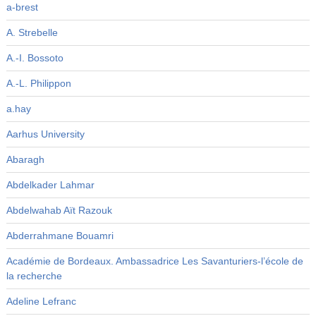
a-brest
A. Strebelle
A.-I. Bossoto
A.-L. Philippon
a.hay
Aarhus University
Abaragh
Abdelkader Lahmar
Abdelwahab Aït Razouk
Abderrahmane Bouamri
Académie de Bordeaux. Ambassadrice Les Savanturiers-l’école de
la recherche
Adeline Lefranc