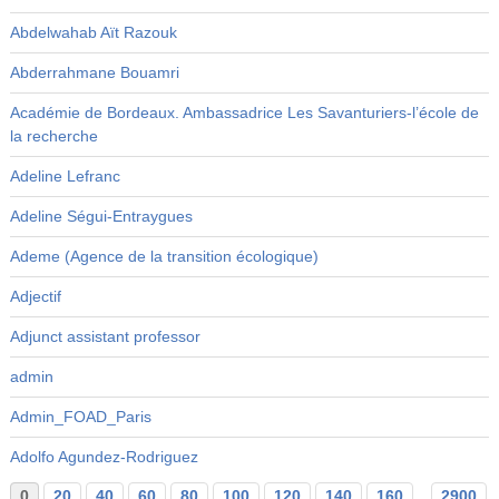
Abdelwahab Aït Razouk
Abderrahmane Bouamri
Académie de Bordeaux. Ambassadrice Les Savanturiers-l’école de
la recherche
Adeline Lefranc
Adeline Ségui-Entraygues
Ademe (Agence de la transition écologique)
Adjectif
Adjunct assistant professor
admin
Admin_FOAD_Paris
Adolfo Agundez-Rodriguez
0
20
40
60
80
100
120
140
160
...
2900