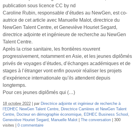
Vidéos
publication sous licence CC by nd
Caroline Rubin, responsable d’études au NewGen, est co-
S’inscrire
autrice de cet article avec Manuelle Malot, directrice du
NewGen Talent Centre, et Geneviève Houriet Segard,
Se connecter
directrice adjointe et ingénieure de recherche au NewGen
Talent Centre.
Après la crise sanitaire, les frontières rouvrent
progressivement, notamment en Asie, et les jeunes diplômés
privés de voyages d’études, d’échanges académiques et de
stages à l’étranger vont enfin pouvoir réaliser les projets
d’expérience internationale qu’ils attendent depuis
longtemps.
Pour ces jeunes diplômés qui (…)
18 octobre 2022
par
Directrice adjointe et ingénieur de recherche à
l’EDHEC NewGen Talent Centre
,
Directrice Carrières et NewGen Talent
Centre
,
Docteur en démographie économique
,
EDHEC Business School
,
Geneviève Houriet Segard
,
Manuelle Malot
The conversation
300
visites
0 commentaire