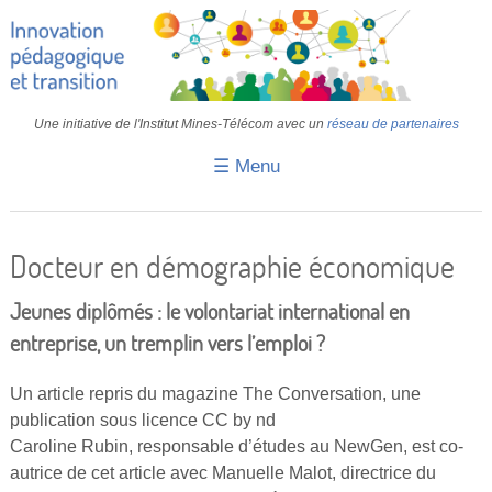
Une initiative de l'Institut Mines-Télécom avec un
réseau de partenaires
☰ Menu
Accueil
Fiches pédagogiques
Docteur en démographie économique
Retours d’expériences
Jeunes diplômés : le volontariat international en
Transition
entreprise, un tremplin vers l’emploi ?
IA
Un article repris du magazine The Conversation, une
publication sous licence CC by nd
IMT
Caroline Rubin, responsable d’études au NewGen, est co-
Colloques
autrice de cet article avec Manuelle Malot, directrice du