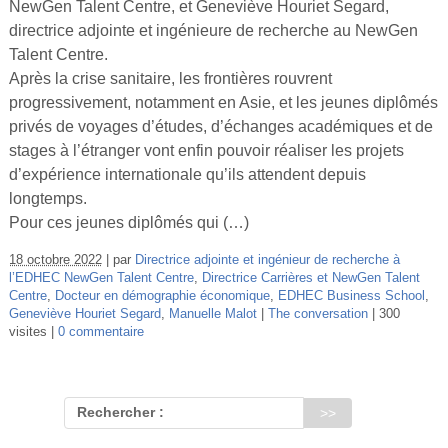
NewGen Talent Centre, et Geneviève Houriet Segard,
Vidéos
directrice adjointe et ingénieure de recherche au NewGen
Talent Centre.
S’inscrire
Après la crise sanitaire, les frontières rouvrent
Se connecter
progressivement, notamment en Asie, et les jeunes diplômés
privés de voyages d’études, d’échanges académiques et de
stages à l’étranger vont enfin pouvoir réaliser les projets
d’expérience internationale qu’ils attendent depuis
longtemps.
Pour ces jeunes diplômés qui (…)
18 octobre 2022
par
Directrice adjointe et ingénieur de recherche à
l’EDHEC NewGen Talent Centre
,
Directrice Carrières et NewGen Talent
Centre
,
Docteur en démographie économique
,
EDHEC Business School
,
Geneviève Houriet Segard
,
Manuelle Malot
The conversation
300
visites
0 commentaire
Rechercher :