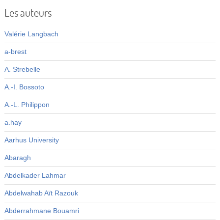
Les auteurs
Valérie Langbach
a-brest
A. Strebelle
A.-I. Bossoto
A.-L. Philippon
a.hay
Aarhus University
Abaragh
Abdelkader Lahmar
Abdelwahab Aït Razouk
Abderrahmane Bouamri