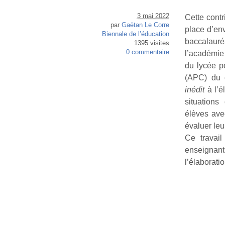
3 mai 2022
Cette cont
par
Gaëtan Le Corre
place d’en
Biennale de l’éducation
baccalauré
1395 visites
0 commentaire
l’académie 
du lycée p
(APC) du c
inédit
à l’é
situations
élèves avec
évaluer le
Ce travail
enseignant
l’élaborati