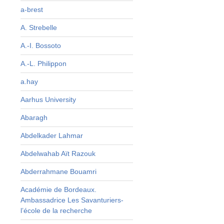
a-brest
A. Strebelle
A.-I. Bossoto
e
A.-L. Philippon
e
e
a.hay
s
Aarhus University
x
r
Abaragh
Abdelkader Lahmar
s
e
Abdelwahab Aït Razouk
Abderrahmane Bouamri
Académie de Bordeaux.
Ambassadrice Les Savanturiers-
l’école de la recherche