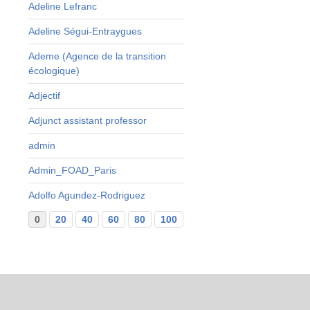
Adeline Lefranc
Adeline Ségui-Entraygues
Ademe (Agence de la transition
écologique)
Adjectif
Adjunct assistant professor
admin
Admin_FOAD_Paris
Adolfo Agundez-Rodriguez
0
20
40
60
80
100
120
140
160
...
29