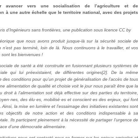
r avancer vers une socialisation de l’agriculture et d
ion à une autre échelle que le territoire national, avec des projet
ris d’Ingénieurs sans frontières, une publication sous licence CC by
héorique que nous avons produit jusque-là sur la sécurité sociale d
on n’est pas terminé, loin de là. Nous continuons à le travailler, et vo
s sont les bienvenues !
sociale de santé a été construite en fusionnant plusieurs systèmes d
ciale qui lui préexistaient, de différentes origines[2]. De la mêm
 des conditions pour qu’un projet de généralisation de l’accès de tou
ne alimentation de qualité et choisie voit le jour nous paraît être que l
u droit à l’alimentation soit déjà effective sur des parties du territoire
oyen·nes, des élu·es, mobilisé·es et conscient·es des enjeux, qui fon
e. Ainsi, la mise en lumière et l’essaimage des initiatives existantes son
es objectifs de notre action et des conditions indispensable à s
totale. Ils participent pleinement à la nécessité de partager l’urgence d
lace d’une démocratie alimentaire.
initiatives nous ont contacté pour se former sur les enjeux agricoles e