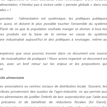
’alimentation, n’hésitez pas à inclure cette « pensée globale » dans vo
ales » !
ependant : l’alimentation est systémique, les politiques publique
ion aussi, et doivent le plus possible toucher l’ensemble du systèm
 Partir de ce que la population souhaite manger et donner à tous·te
ces produits est la base de la remise en cause du systèm
ire industrialisé aujourd’hui et des politiques à envisager, même a
s espérons que vous pourrez trouver dans ce document une sourc
n, de mutualisation de pratiques ! Nous avons organisé ce document e
ies, avec un bref retour sur les enjeux et les propositions qu
nt.
aide alimentaire
les associations ou centres sociaux de distribution locale. Souvent, le
tribués proviennent des surplus de l’agro-industrie, ce qui permet au
ro-alimentaires de justifier l’intérêt de leur surproduction par l’aide au
 précaires et de bénéficier de réductions fiscales (loi Garot)