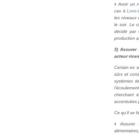
Avoir un re
cas à
Lons-
les niveaux
le soir. Le 
décidé par d
production a
3) Assurer
acteur·rice
Certain·es a
sûrs et cons
systèmes de
l’écoulemen
cherchant à 
accentuées p
Ce qu’il se fa
Assurer l
alimentaires