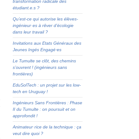
transformation radicale des
e
étudiant.e.s ?
s
Qu’est-ce qui autorise les élèves-
ingénieur·es à rêver d’écologie
dans leur travail ?
e
Invitations aux Etats Généraux des
s
Jeunes Ingés Engagé⋅es
Le Tumulte se clôt, des chemins
e
s’ouvrent ! (ingénieurs sans
e
frontières)
s
EduSolTech : un projet sur les low-
a
tech en Uruguay !
,
t
Ingénieurs Sans Frontières : Phase
t
II du Tumulte : on poursuit et on
a
approfondit !
e
Animateur·rice de la technique : ça
veut dire quoi ?
t