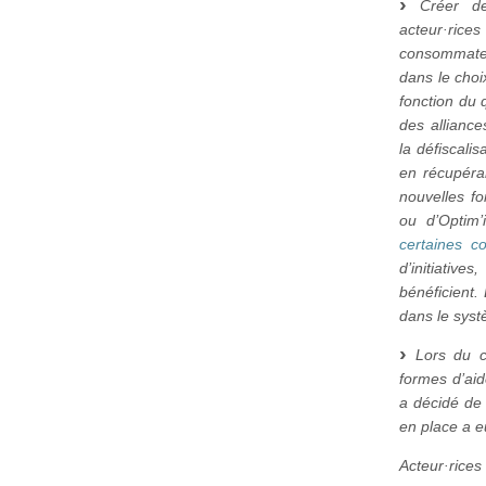
Créer de 
acteur·rice
consommateu
dans le choi
fonction du 
des alliance
la défiscali
en récupéra
nouvelles fo
ou d’Optim’
certaines 
d’initiative
bénéficient.
dans le systè
Lors du co
formes d’aid
a décidé de 
en place a eu
Acteur·rices 