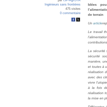
par
ISF-AgriSTA
Idées pou
Ingénieurs sans frontières
475 visites
l’alimentat
0 commentaire
de terrain
Un
article
rep
Le travail t
l’alimentati
contribution
La sécurité 
sécurité so
manière, une
et toutes à u
réalisation d
avec des cit
vivre l’utopi
à la fois d
réalisation 
la mise en p
Différentes 