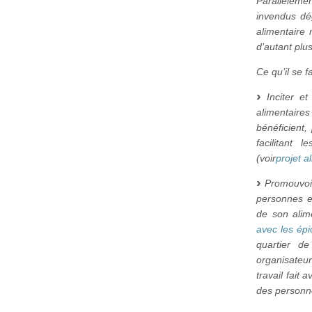
Parallèleme
invendus dég
alimentaire 
d’autant plu
Ce qu’il se f
Inciter et
alimentair
bénéficient,
facilitant 
(voir
projet a
Promouvoir
personnes e
de son alim
avec les épi
quartier d
organisateur
travail fait 
des personne