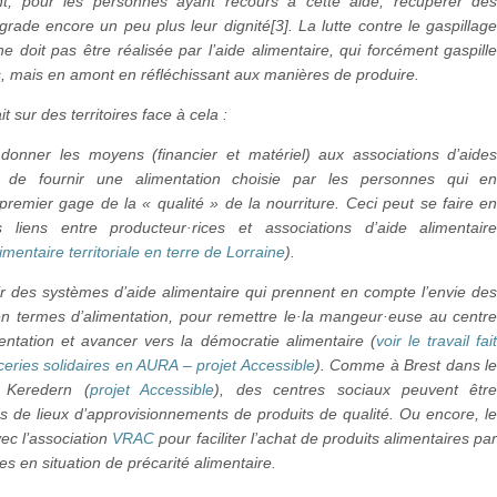
nt, pour les personnes ayant recours à cette aide, récupérer de
rade encore un peu plus leur dignité[3]. La lutte contre le gaspillag
ne doit pas être réalisée par l’aide alimentaire, qui forcément gaspill
s, mais en amont en réfléchissant aux manières de produire.
ait sur des territoires face à cela :
 donner les moyens (financier et matériel) aux associations d’aide
es de fournir une alimentation choisie par les personnes qui e
 premier gage de la « qualité » de la nourriture. Ceci peut se faire e
les liens entre producteur·rices et associations d’aide alimentair
limentaire territoriale en terre de Lorraine
).
 des systèmes d’aide alimentaire qui prennent en compte l’envie de
n termes d’alimentation, pour remettre le·la mangeur·euse au centr
entation et avancer vers la démocratie alimentaire (
voir le travail fai
ceries solidaires en AURA – projet Accessible
). Comme à Brest dans l
e Keredern (
projet Accessible
), des centres sociaux peuvent êtr
s de lieux d’approvisionnements de produits de qualité. Ou encore, l
avec l’association
VRAC
pour faciliter l’achat de produits alimentaires pa
s en situation de précarité alimentaire.