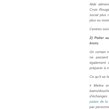
Aide alimen
Croix Rouge
social plus 
plus ou moin
Centres soci
2) Palier a
bruts.
Un certain 
ne passent 
également d
préparer à m
Ce qu’il se fa
Mettre en
bains/douc
d’échanges 
palais de l
par personne