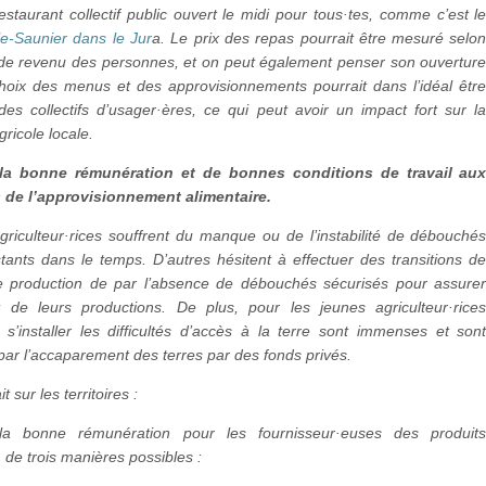
staurant collectif public ouvert le midi pour tous·tes, comme c’est l
le-Saunier dans le Jur
a. Le prix des repas pourrait être mesuré selo
 de revenu des personnes, et on peut également penser son ouvertur
choix des menus et des approvisionnements pourrait dans l’idéal êtr
es collectifs d’usager·ères, ce qui peut avoir un impact fort sur l
gricole locale.
 la bonne rémunération et de bonnes conditions de travail au
s de l’approvisionnement alimentaire.
griculteur·rices souffrent du manque ou de l’instabilité de débouché
tants dans le temps. D’autres hésitent à effectuer des transitions d
 production de par l’absence de débouchés sécurisés pour assure
t de leurs productions. De plus, pour les jeunes agriculteur·rice
s’installer les difficultés d’accès à la terre sont immenses et son
ar l’accaparement des terres par des fonds privés.
it sur les territoires :
a bonne rémunération pour les fournisseur·euses des produit
, de trois manières possibles :