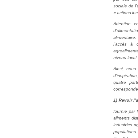
sociale de l
« actions loc
Attention c
d’alimentat
alimentaire.
l’accès à 
agroalimenta
niveau local.
Ainsi, nou
d’inspiratio
quatre part
corresponde
1) Revoir l’
fournie par 
aliments dis
industries ag
populations