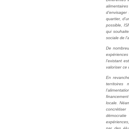
alimentaire
d’envisager 
quartier, d
possible, I
qui souhait
sociale de l’
De nombreus
expériences 
l’existant e
valoriser ce 
En revanche
territoire
l’alimentati
financement 
locale. Néan
concrétiser
démocrati
expériences,
par des élu