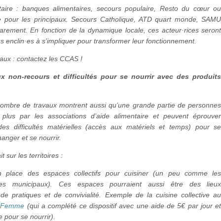
taire : banques alimentaires, secours populaire, Resto du cœur o
 pour les principaux. Secours Catholique, ATD quart monde, SAM
rarement. En fonction de la dynamique locale, ces acteur·rices seron
s enclin·es à s’impliquer pour transformer leur fonctionnement.
aux : contactez les CCAS !
ux non-recours et difficultés pour se nourrir avec des produit
nombre de travaux montrent aussi qu’une grande partie de personne
plus par les associations d’aide alimentaire et peuvent éprouve
es difficultés matérielles (accès aux matériels et temps) pour s
anger et se nourrir.
it sur les territoires :
 place des espaces collectifs pour cuisiner (un peu comme le
hes municipaux). Ces espaces pourraient aussi être des lieu
de pratiques et de convivialité. Exemple de la cuisine collective a
a Femme
(qui a complété ce dispositif avec une aide de 5€ par jour e
 pour se nourrir).