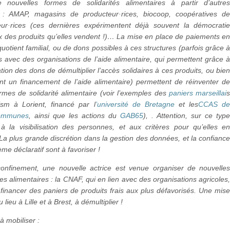
nouvelles formes de solidarités alimentaires à partir d’autre
s : AMAP, magasins de producteur·rices, biocoop, coopératives d
r·rices (ces dernières expérimentent déjà souvent la démocrati
x des produits qu’elles vendent !)… La mise en place de paiements e
quotient familial, ou de dons possibles à ces structures (parfois grâce 
s avec des organisations de l’aide alimentaire, qui permettent grâce 
sation des dons de démultiplier l’accès solidaires à ces produits, ou bie
nt un financement de l’aide alimentaire) permettent de réinventer d
rmes de solidarité alimentaire (voir l’exemples des
paniers marseillai
ism à Lorient, financé par l
’université de Bretagne
et les
CCAS d
communes
, ainsi que les actions du
GAB65
), . Attention, sur ce typ
s, à la visibilisation des personnes, et aux critères pour qu’elles e
 La plus grande discrétion dans la gestion des données, et la confianc
me déclaratif sont à favoriser !
nfinement, une nouvelle actrice est venue organiser de nouvelle
es alimentaires : la CNAF, qui en lien avec des organisations agricoles
financer des paniers de produits frais aux plus défavorisés. Une mis
 lieu à Lille et à Brest, à démultiplier !
à mobiliser :