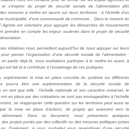
s et s’inspirer du projet de sécurité sociale de l’alimentation afi
des mesures à mettre en œuvre sur leurs territoires : à l’échelle d’u
’une municipalité, d’une communauté de commune... Dans la mesure d
SF-Agrista est volontaire pour appuyer les démarches de mouvement
ent prendre en compte les enjeux soulevés dans le projet de sécurit
alimentation.
es initiatives nous permettent aujourd’hui de nous appuyer sur leur
pour penser l’organisation d’une sécurité sociale de l’alimentation 
st en partie déjà là, nous souhaitons participer à le mettre en avant, 
qui est fait et à contribuer à l’essaimage de ces pratiques.
, expérimenter la mise en place concrète du système sur différent
s ne pourra être une expérimentation de la sécurité sociale d
on en tant que telle : l’échelle nationale et son caractère universel, l
mis en place par des cotisations ne sont pas envisageables à l’échell
moins, se réapproprier cette question sur les territoires peut aussi s
 par la mise en place d’actions, de projets qui avancent vers l
e alimentaire. Dans ce document, nous présentons quelque
 des projets portés par des collectifs ou des mesures politiques prise
·es. Egalement, si vous souhaitez vous revendiquer d’une sécurit