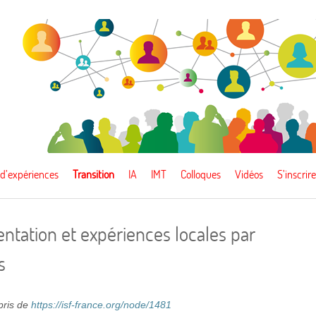
 d’expériences
Transition
IA
IMT
Colloques
Vidéos
S’inscrire
mentation et expériences locales par
s
epris de
https://isf-france.org/node/1481