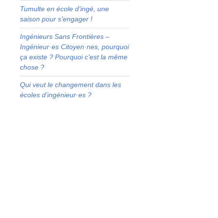
Tumulte en école d’ingé, une
n
saison pour s’engager !
n
u
Ingénieurs Sans Frontières –
s
Ingénieur·es Citoyen·nes, pourquoi
é
ça existe ? Pourquoi c’est la même
chose ?
s
Qui veut le changement dans les
:
écoles d’ingénieur·es ?
à
s
e
e
e
e
a
s
s
é