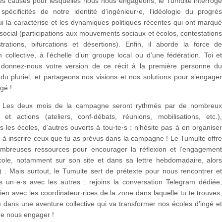
les causes pour lesquelles nous nous engageons, le Tumulte interrog
spécificités de notre identité d’ingénieur·e, l’idéologie du progrè
i la caractérise et les dynamiques politiques récentes qui ont marqu
 social (participations aux mouvements sociaux et écolos, contestation
trations, bifurcations et désertions). Enfin, il aborde la force d
on collective, à l’échelle d’un groupe local ou d’une fédération. Toi e
 donnez-nous votre version de ce récit à la première personne d
 du pluriel, et partageons nos visions et nos solutions pour s’engage
gé !
Les deux mois de la campagne seront rythmés par de nombreu
et actions (ateliers, conf-débats, réunions, mobilisations, etc.)
s les écoles, d’autres ouverts à tou·te·s : n’hésite pas à en organise
à inscrire ceux que tu as prévus dans la campagne ! Le Tumulte offr
mbreuses ressources pour encourager la réflexion et l’engagemen
ole, notamment sur son site et dans sa lettre hebdomadaire, alor
) . Mais surtout, le Tumulte sert de prétexte pour nous rencontrer e
s un·e·s avec les autres : rejoins la conversation Telegram dédiée
lien avec les coordinateur·rices de la zone dans laquelle tu te trouves
dans une aventure collective qui va transformer nos écoles d’ingé e
de nous engager !