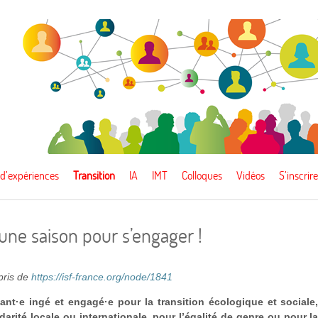
 d’expériences
Transition
IA
IMT
Colloques
Vidéos
S’inscrire
une saison pour s’engager !
epris de
https://isf-france.org/node/1841
ant·e ingé et engagé·e pour la transition écologique et sociale
idarité locale ou internationale, pour l’égalité de genre ou pour l