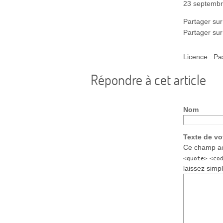
23 septemb
Partager sur
Partager su
Licence : Pa
Répondre à cet article
Nom
Texte de v
Ce champ ac
<quote>
<co
laissez simp