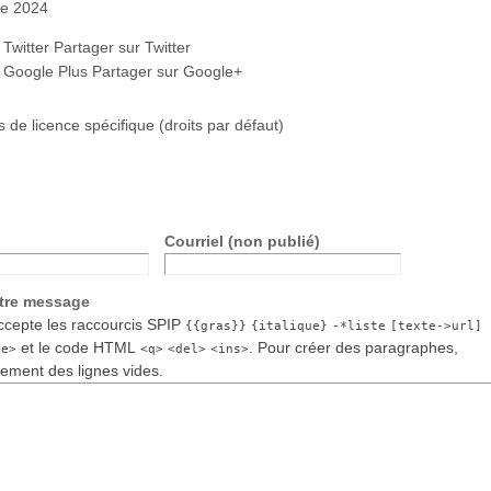
re 2024
 Twitter Partager sur Twitter
r Google Plus Partager sur Google+
s de licence spécifique (droits par défaut)
Courriel (non publié)
otre message
cepte les raccourcis SPIP
{{gras}}
{italique}
-*liste
[texte->url]
et le code HTML
. Pour créer des paragraphes,
de>
<q>
<del>
<ins>
lement des lignes vides.