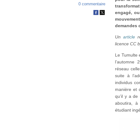
0 commentaire
transform
engagé, ou
mouvements
demandes qu
Un
article
re
licence CC b
Le Tumulte e
l’automne 2
réseau celle
suite à l’a
individus co
manière et d
qu’il y a de
aboutira, à
étudiant ing