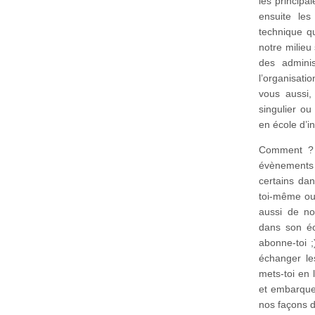
les principa
ensuite les 
technique qu
notre milieu
des adminis
l’organisati
vous aussi,
singulier ou
en école d’in
Comment ? 
évènements 
certains dan
toi-même ou 
aussi de no
dans son éc
abonne-toi ;
échanger le
mets-toi en 
et embarque 
nos façons 