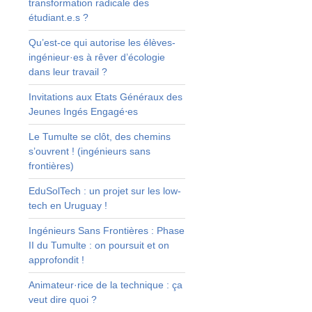
transformation radicale des
t
étudiant.e.s ?
x
Qu’est-ce qui autorise les élèves-
e
ingénieur·es à rêver d’écologie
dans leur travail ?
s
Invitations aux Etats Généraux des
Jeunes Ingés Engagé⋅es
t
Le Tumulte se clôt, des chemins
n
s’ouvrent ! (ingénieurs sans
x
frontières)
,
a
EduSolTech : un projet sur les low-
s
tech en Uruguay !
i
t
Ingénieurs Sans Frontières : Phase
II du Tumulte : on poursuit et on
approfondit !
Animateur·rice de la technique : ça
veut dire quoi ?