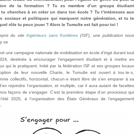
ation de ta formation ? Tu es membre d’un groupe étudian
 tu cherches à en créer un dans ton école ? Tu t’intéresses au
 sociaux et politiques qui marquent notre génération, et tu t
el rôle tu peux jouer ? Alors le Tumulte est fait pour toi !
pris du site
Ingénieurs sans frontières
(ISF), une publication sou
y sa
st une campagne nationale de mobilisation en école d’ingé durant tou
024, destinée à encourager l’engagement étudiant et à mettre e
ux qui le pratiquent. Initié par la fédération ISF et ses groupes locau
doption de leur nouvelle Charte, le Tumulte est ouvert à tou·te·s
mme collectifs, horizontal, chacun·e étant libre de s’en emparer à s
’en rejoindre l’organisation, et multiple, car il aura autant de facette
 nos façons de s’engager. C’est la première étape d’un processus qu
 l’été 2025, à l’organisation des États Généraux de l’engagemen
é.