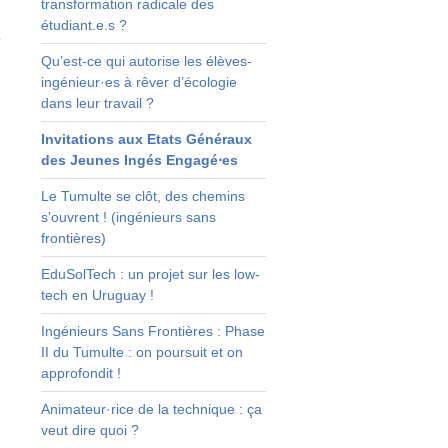
transformation radicale des
e
étudiant.e.s ?
r
Qu’est-ce qui autorise les élèves-
s
ingénieur·es à rêver d’écologie
,
dans leur travail ?
Invitations aux Etats Généraux
s
des Jeunes Ingés Engagé⋅es
s
s
Le Tumulte se clôt, des chemins
s’ouvrent ! (ingénieurs sans
frontières)
s
t
EduSolTech : un projet sur les low-
t
tech en Uruguay !
x
s
Ingénieurs Sans Frontières : Phase
II du Tumulte : on poursuit et on
approfondit !
s
Animateur·rice de la technique : ça
e
veut dire quoi ?
r