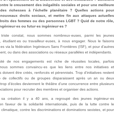
contre le creusement des inégalités sociales et pour une meilleur
n des richesses à l’échelle planétaire ? Quelles actions pou
 nouveaux droits sociaux, et mettre fin aux attaques actuelle
 droits des femmes ou des personnes LGBT ? Quid de notre rôle
ingénieur·es ou futur·es ingénieur·es ?
triste constat, nous sommes nombreux·euses, parmi les jeune
s, étudiant·es ou travailleur·euses, à nous engager. Nous le faison
·es via la fédération Ingénieurs Sans Frontières (ISF), et pour d’autre
ment, ou dans des associations ou réseaux parallèles et indépendants.
sité de nos engagements est riche de réussites locales, parfoi
 nous sommes convaincu·es que les liens entre nos initiatives e
s doivent être créés, renforcés et pérennisés. Trop d’initiatives resten
op de collectifs ou de groupes disparaissent après un an ou deu
 trop d’écoles deviennent le théâtre d’une concurrence entre plusieur
ociations pour recruter des membres et organiser des actions.
s sa création il y a 40 ans, a regroupé des jeunes ingénieur·e
n faveur de la solidarité internationale, puis de la lutte contre l
climatique, contre les discriminations et dominations sexistes, et pou