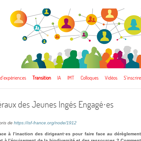
 d’expériences
Transition
IA
IMT
Colloques
Vidéos
S’inscrire
néraux des Jeunes Ingés Engagé⋅es
epris de
https://isf-france.org/node/1912
ace à l’inaction des dirigeant·es pour faire face au dérèglemen
et à l’épuisement de la biodiversité et des ressources ? Commen