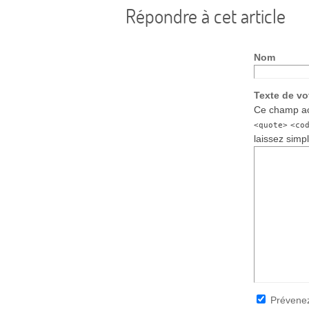
Répondre à cet article
Nom
Texte de v
Ce champ ac
<quote>
<co
laissez simp
Prévenez