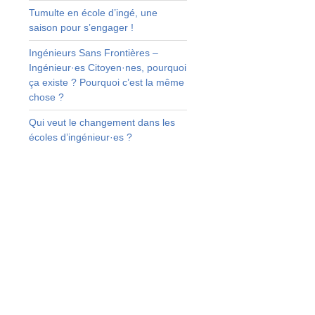
e
Tumulte en école d’ingé, une
saison pour s’engager !
s
Ingénieurs Sans Frontières –
s
Ingénieur·es Citoyen·nes, pourquoi
s
ça existe ? Pourquoi c’est la même
s
chose ?
Qui veut le changement dans les
t
écoles d’ingénieur·es ?
s
r
t
s