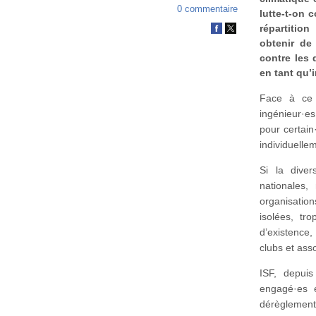
0 commentaire
lutte-t-on 
répartitio
obtenir de
contre les
en tant qu’
Face à ce 
ingénieur·e
pour certain
individuelle
Si la diver
nationales,
organisation
isolées, tr
d’existence,
clubs et ass
ISF, depui
engagé·es e
dérèglement 