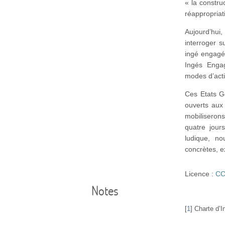
« la constru
réappropriat
Aujourd’hui
interroger s
ingé engagé
Ingés Engag
modes d’act
Ces Etats Gé
ouverts aux
mobiliserons
quatre jour
ludique, no
concrètes, e
Licence :
CC
Notes
[
1
]
Charte d’I