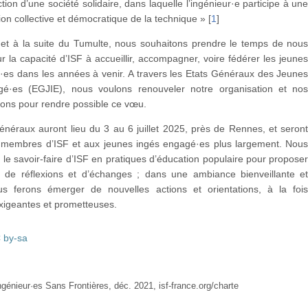
ction d’une société solidaire, dans laquelle l’ingénieur·e participe à un
ion collective et démocratique de la technique »
[
1
]
, et à la suite du Tumulte, nous souhaitons prendre le temps de nou
ur la capacité d’ISF à accueillir, accompagner, voire fédérer les jeune
·es dans les années à venir. A travers les Etats Généraux des Jeune
é·es (EGJIE), nous voulons renouveler notre organisation et no
ions pour rendre possible ce vœu.
néraux auront lieu du 3 au 6 juillet 2025, près de Rennes, et seron
 membres d’ISF et aux jeunes ingés engagé·es plus largement. Nou
 le savoir-faire d’ISF en pratiques d’éducation populaire pour propose
s de réflexions et d’échanges ; dans une ambiance bienveillante e
us ferons émerger de nouvelles actions et orientations, à la foi
xigeantes et prometteuses.
 by-sa
ngénieur·es Sans Frontières, déc. 2021, isf-france.org/charte