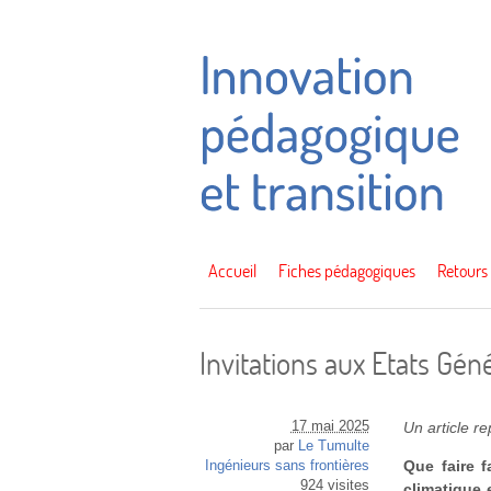
Accueil
Fiches pédagogiques
Retours
Invitations aux Etats Gé
17 mai 2025
Un article r
par
Le Tumulte
Que faire f
Ingénieurs sans frontières
924 visites
climatique 