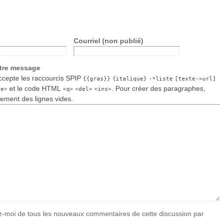
Courriel (non publié)
otre message
cepte les raccourcis SPIP
{{gras}}
{italique}
-*liste
[texte->url]
et le code HTML
. Pour créer des paragraphes,
de>
<q>
<del>
<ins>
lement des lignes vides.
-moi de tous les nouveaux commentaires de cette discussion par