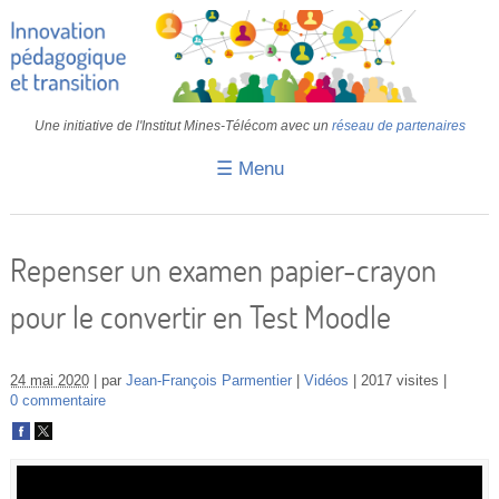
Une initiative de l'Institut Mines-Télécom avec un
réseau de partenaires
☰ Menu
Accueil
Fiches pédagogiques
Repenser un examen papier-crayon
Retours d’expériences
pour le convertir en Test Moodle
Transition
IA
24 mai 2020
par
Jean-François Parmentier
Vidéos
2017 visites
0 commentaire
IMT
Colloques