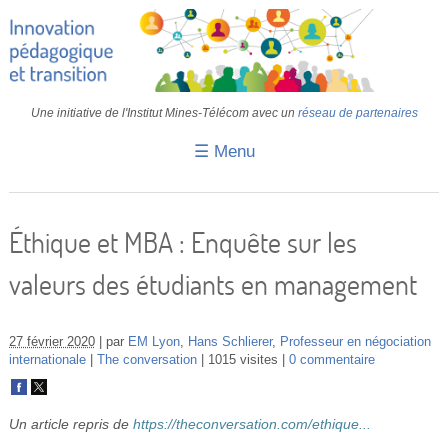
Une initiative de l'Institut Mines-Télécom avec un
réseau de partenaires
☰ Menu
Accueil
Fiches pédagogiques
Éthique et MBA : Enquête sur les
Retours d’expériences
valeurs des étudiants en management
Transition
IA
27 février 2020
par
EM Lyon
,
Hans Schlierer
,
Professeur en négociation
internationale
The conversation
1015 visites
0 commentaire
IMT
Colloques
Un article repris de
https://theconversation.com/ethique...