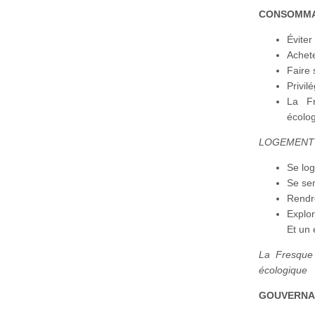
CONSOMMA
Évite
Achet
Faire
Privilé
La Fr
écolo
LOGEMENT
Se log
Se sen
Rendr
Explor
Et un 
La Fresque 
écologique
GOUVERNA