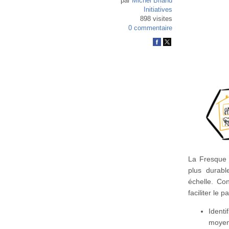
par
Michel Briand
Initiatives
898 visites
0 commentaire
La Fresque 
plus durabl
échelle. Con
faciliter le 
Ident
moyens