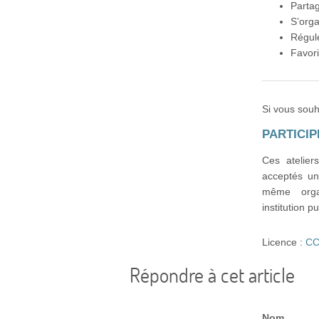
Partag
S’orga
Régule
Favori
Si vous souh
PARTICI
Ces atelier
acceptés un
même organi
institution p
Licence :
CC
Répondre à cet article
Nom