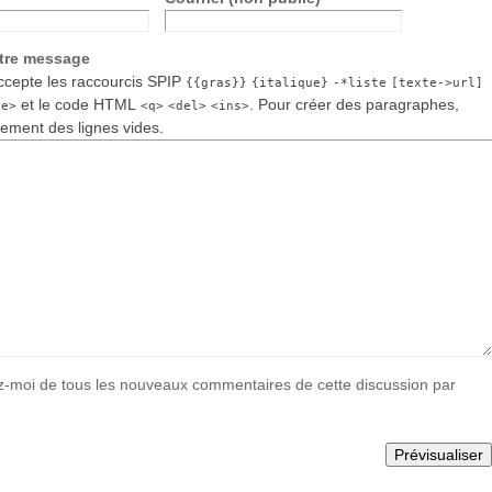
otre message
cepte les raccourcis SPIP
{{gras}}
{italique}
-*liste
[texte->url]
et le code HTML
. Pour créer des paragraphes,
de>
<q>
<del>
<ins>
lement des lignes vides.
-moi de tous les nouveaux commentaires de cette discussion par