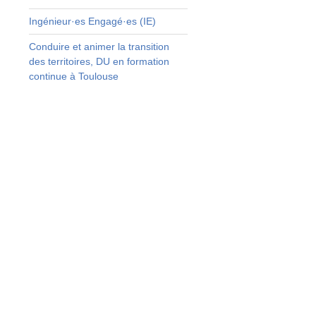
Ingénieur·es Engagé·es (IE)
r
Conduire et animer la transition
des territoires, DU en formation
continue à Toulouse
c
a
r
t