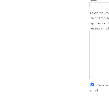
Texte de v
Ce champ ac
<quote>
<co
laissez simp
Prévenez
email