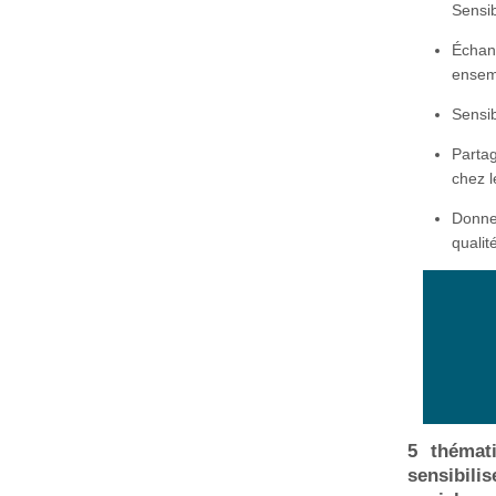
Sensib
Échan
ensem
Sensib
Partag
chez l
Donne
qualit
5 thémat
sensibili