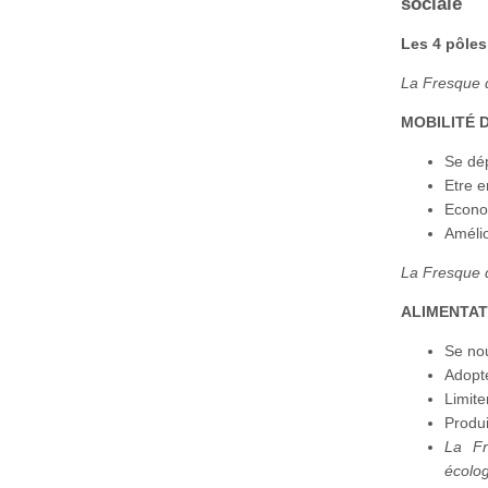
sociale
Les 4 pôles
La Fresque d
MOBILITÉ 
Se dé
Etre e
Econom
Améli
La Fresque d
ALIMENTA
Se nou
Adopte
Limite
Produi
La Fr
écolo