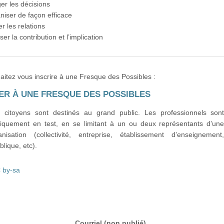
er les décisions
niser de façon efficace
r les relations
ser la contribution et l’implication
aitez vous inscrire à une Fresque des Possibles :
PER À UNE FRESQUE DES POSSIBLES
s citoyens sont destinés au grand public. Les professionnels son
iquement en test, en se limitant à un ou deux représentants d’un
sation (collectivité, entreprise, établissement d’enseignement
ublique, etc).
 by-sa
Courriel (non publié)