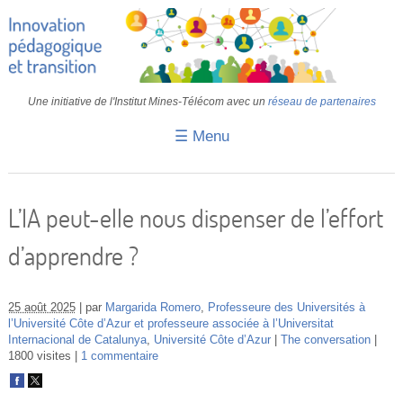
Une initiative de l'Institut Mines-Télécom avec un
réseau de partenaires
☰ Menu
Accueil
Fiches pédagogiques
L’IA peut-elle nous dispenser de l’effort
Retours d’expériences
d’apprendre ?
Transition
IA
25 août 2025
par
Margarida Romero
,
Professeure des Universités à
l’Université Côte d’Azur et professeure associée à l’Universitat
Internacional de Catalunya
,
Université Côte d’Azur
The conversation
IMT
1800 visites
1 commentaire
Colloques