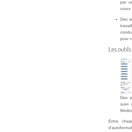
par u
cours
Des s
trava
condu
pour 
Les outil
Des p
suivi
Medic
Entre chaq
d’autoforma