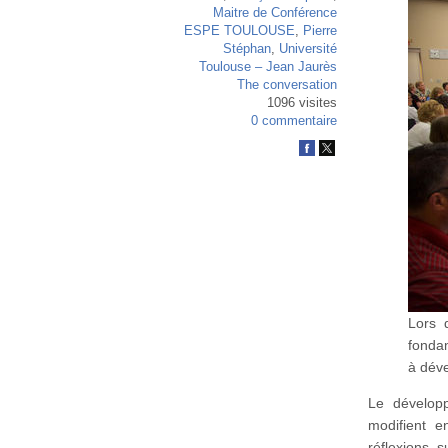
Maitre de Conférence
ESPE TOULOUSE
,
Pierre
Stéphan
,
Université
Toulouse – Jean Jaurès
The conversation
1096 visites
0 commentaire
Lors 
fondam
à dév
Le développ
modifient e
réflexions 