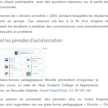
ne phase participative, avec des questions-réponses sur la partie d
 concernée.
éances de « devoirs encadrés » (DE), pendant lesquelles les étudiant
illent en groupe. Ces séances ont lieu à la fin d’un chapitre e
isent les étudiants à mobiliser des connaissances vues précédemmen
résoudre un problème.
s et les périodes d’autoformation
lates-formes pédagogiques Moodle permettent d’organiser le
 des cours, ici celle du New Zealand College of Appearance
ine, en Nouvelle-Zélande.
Hazel Owen/Flickr
,
CC BY-NC-ND
ue séance en présentiel, des périodes plus ou moins longue
tion sont organisées via une plate-forme pédagogique
« Moodle »
. O