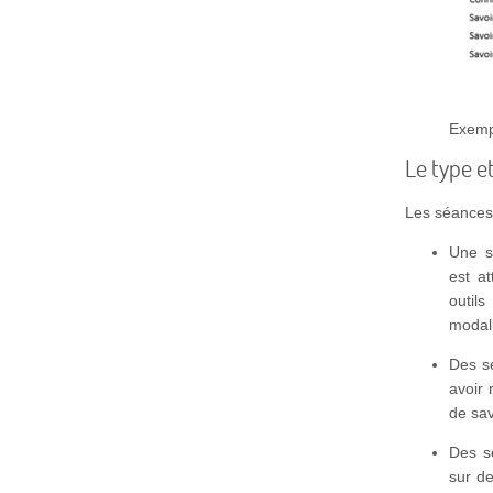
Exempl
Le type e
Les séances 
Une s
est at
outil
modali
Des sé
avoir
de sa
Des s
sur d