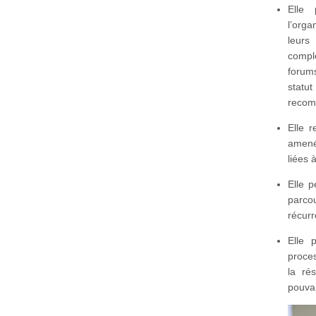
Elle 
l’orga
leurs
compl
forums
statu
recom
Elle r
amené
liées 
Elle p
parco
récurr
Elle 
proce
la ré
pouva