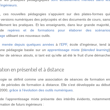
’ingénieurs
.
, ces nouvelles pédagogies s’appuient sur des plates-formes qu
s versions numériques des polycopiés et des documents de cours, san
lement les pratiques. Et les enseignants, dans leur grande majorité
t de
repères et de formations pour élaborer des scénario
sage
utilisant ces nouveaux outils.
ce menée depuis quelques années
à l’
EPF
, école d’ingénieur, tend 
’une pédagogie basée sur un
apprentissage mixte
(
blended learning
er de sérieux atouts, si tant est qu’elle ait été le fruit d’une démarch
tion en présentiel et à distance
ogie se définit comme une association de séances de formation e
t de périodes de formation à distance. Elle s’est développée au débu
 2000,
grâce à l’évolution des outils numériques
.
 de l’apprentissage mixte présente des intérêts évidents, notammen
mation de futurs ingénieurs :