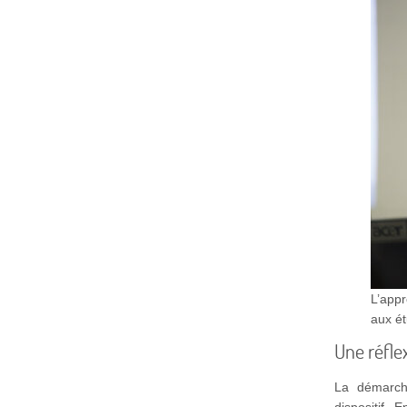
L’app
aux ét
Une réfle
La démarche