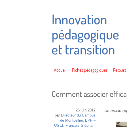
Accueil
Fiches pédagogiques
Retours
Comment associer efficac
26 juin 2017
Un article r
par
Directeur du Campus
de Montpellier
,
EPF –
UGEI
,
François Stéphan
,