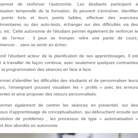
permet de renforcer l’autonomie. Les étudiants participent 
nisation temporelle de la formation. Ils peuvent s’entraîner, identifie
 points forts et leurs points faibles, effectuer des exercice
émentaires ou des auto-tests, échanger sur des difficultés via de
, etc. Cette autonomie de l’étudiant permet également de renforcer l
t de l’erreur : il peut se tromper, relire une partie de cours
mencer… sans se sentir en échec.
end l’étudiant acteur de la planification de ses apprentissages. Il es
 à travailler de façon continue, avec seulement quelques contrainte
à la programmation des séances en face à face.
ermet d’identifier les difficultés des étudiants et de personnaliser leur
urs, l’enseignant pouvant visualiser les « profils » avec les erreur
entes et ainsi proposer des retours personnalisés.
permet également de centrer les séances en présentiel, sur de
ssus d’apprentissage de conceptualisation, qui débouchent ensuite su
solution de problèmes ; les processus de type « automatisation 
nt être abordés en autonomie.