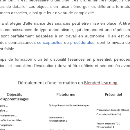
En amont, il est nécessaire d’identifier très clairement les objectifs d
uis de détailler ces objectifs en faisant émerger les différents format
nces associés, ainsi que leur niveau de complexité.
 la stratégie d’alternance des séances peut être mise en place. À titr
les connaissances de type automatisme, qui demandent une répétitio
 sont parfaitement adaptées à un travail en autonomie. Il en est d
des connaissances
conceptuelles
ou
procédurales
, dont le niveau d
t faible.
mps de formation d’un tel dispositif (séances en présentiel, période
ion, et modalités d’évaluation) doivent être définis et séquencés ave