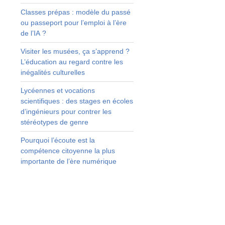
Classes prépas : modèle du passé
ou passeport pour l’emploi à l’ère
i
de l’IA ?
s
,
Visiter les musées, ça s’apprend ?
L’éducation au regard contre les
s
inégalités culturelles
Lycéennes et vocations
à
scientifiques : des stages en écoles
)
d’ingénieurs pour contrer les
e
stéréotypes de genre
Pourquoi l’écoute est la
compétence citoyenne la plus
importante de l’ère numérique
n
t
t