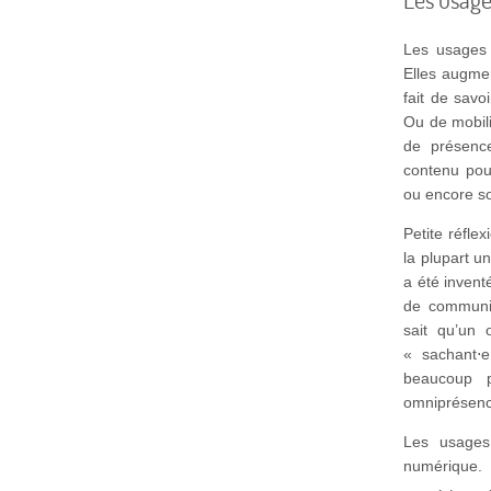
Les usages 
Elles augmen
fait de savo
Ou de mobili
de présence
contenu pour
ou encore so
Petite réfle
la plupart u
a été invent
de communic
sait qu’un 
« sachant⋅e
beaucoup p
omniprésence
Les usages 
numérique.