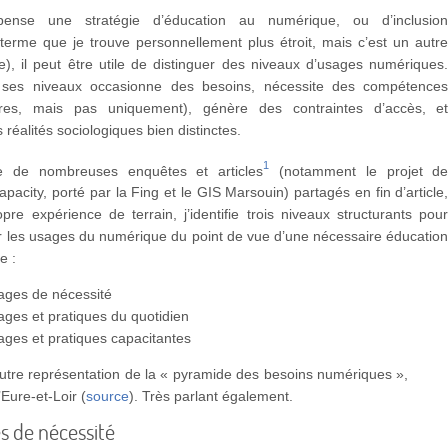
pense une stratégie d’éducation au numérique, ou d’inclusio
terme que je trouve personnellement plus étroit, mais c’est un autr
cle), il peut être utile de distinguer des niveaux d’usages numériques
ses niveaux occasionne des besoins, nécessite des compétence
oires, mais pas uniquement), génère des contraintes d’accès, e
 réalités sociologiques bien distinctes.
1
re de nombreuses enquêtes et articles
(notamment le projet d
pacity, porté par la Fing et le GIS Marsouin) partagés en fin d’article
re expérience de terrain, j’identifie trois niveaux structurants pou
 les usages du numérique du point de vue d’une nécessaire éducatio
e :
sages de nécessité
ages et pratiques du quotidien
ages et pratiques capacitantes
utre représentation de la « pyramide des besoins numériques »,
’Eure-et-Loir (
source
). Très parlant également.
s de nécessité