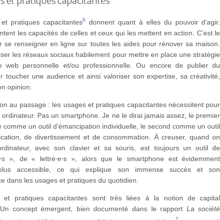
6
et pratiques capacitantes
donnent quant à elles du pouvoir d’agir
tent les capacités de celles et ceux qui les mettent en action. C’est l
ir se renseigner en ligne sur toutes les aides pour rénover sa maison
ser les réseaux sociaux habilement pour mettre en place une stratégi
 web personnelle et/ou professionnelle. Ou encore de publier d
 toucher une audience et ainsi valoriser son expertise, sa créativité
n opinion.
xion au passage : les usages et pratiques capacitantes nécessitent pou
n ordinateur. Pas un smartphone. Je ne le dirai jamais assez, le premie
é comme un outil d’émancipation individuelle, le second comme un outi
ation, de divertissement et de consommation. À creuser, quand o
ordinateur, avec son clavier et sa souris, est toujours un outil d
⋅s », de « lettré⋅e⋅s », alors que le smartphone est évidemmen
lus accessible, ce qui explique son immense succès et so
 dans les usages et pratiques du quotidien.
et pratiques capacitantes sont très liées à la notion de capita
 Un concept émergent, bien documenté dans le rapport
La sociét
7