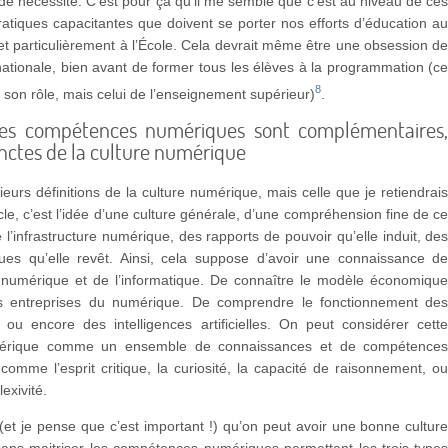
e nécessité. C’est pour ça qu’il me semble que c’est au niveau de ce
atiques capacitantes que doivent se porter nos efforts d’éducation a
t particulièrement à l’École. Cela devrait même être une obsession d
nationale, bien avant de former tous les élèves à la programmation (c
8
s son rôle, mais celui de l’enseignement supérieur)
.
les compétences numériques sont complémentaires
inctes de la culture numérique
usieurs définitions de la culture numérique, mais celle que je retiendrai
icle, c’est l’idée d’une culture générale, d’une compréhension fine de c
l’infrastructure numérique, des rapports de pouvoir qu’elle induit, de
iques qu’elle revêt. Ainsi, cela suppose d’avoir une connaissance d
du numérique et de l’informatique. De connaître le modèle économiqu
s entreprises du numérique. De comprendre le fonctionnement de
 ou encore des intelligences artificielles. On peut considérer cett
mérique comme un ensemble de connaissances et de compétence
comme l’esprit critique, la curiosité, la capacité de raisonnement, o
lexivité.
r (et je pense que c’est important !) qu’on peut avoir une bonne cultur
ans maitriser les compétences numériques permettant les trois type