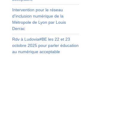
u
Intervention pour le réseau
s
d'inclusion numérique de la
e
Métropole de Lyon par Louis
é
Derrac
,
Rdv à Ludovia#BE les 22 et 23
t
octobre 2025 pour parler éducation
au numérique acceptable
,
r
t
à
s
e
s
u