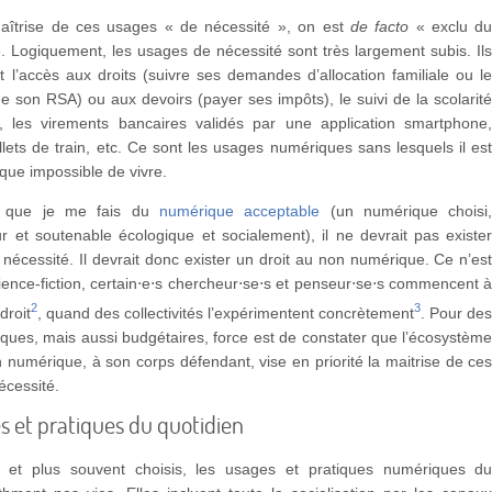
îtrise de ces usages « de nécessité », on est
de facto
« exclu d
 Logiquement, les usages de nécessité sont très largement subis. Il
l’accès aux droits (suivre ses demandes d’allocation familiale ou l
 son RSA) ou aux devoirs (payer ses impôts), le suivi de la scolarit
, les virements bancaires validés par une application smartphone
illets de train, etc. Ce sont les usages numériques sans lesquels il es
que impossible de vivre.
e que je me fais du
numérique acceptable
(un numérique choisi
 et soutenable écologique et socialement), il ne devrait pas existe
nécessité. Il devrait donc exister un droit au non numérique. Ce n’es
ience-fiction, certain⋅e⋅s chercheur⋅se⋅s et penseur⋅se⋅s commencent 
2
3
droit
, quand des collectivités l’expérimentent concrètement
. Pour de
tiques, mais aussi budgétaires, force est de constater que l’écosystèm
on numérique, à son corps défendant, vise en priorité la maitrise de ce
écessité.
s et pratiques du quotidien
, et plus souvent choisis, les usages et pratiques numériques d