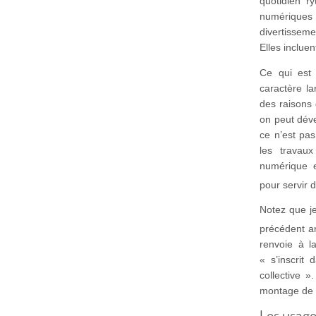
quotidien ry
numériques
divertisseme
Elles inclue
Ce qui est 
caractère la
des raisons 
on peut dév
ce n’est pas
les travau
numérique e
pour servir 
Notez que je
précédent ar
renvoie à l
« s’inscrit
collective »
montage de 
Les usage