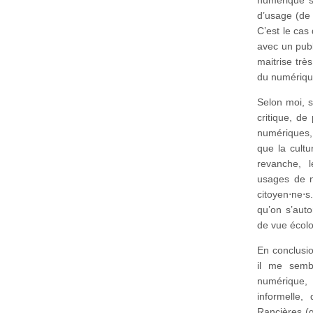
d’usage (de 
C’est le cas 
avec un publ
maitrise trè
du numériqu
Selon moi, s
critique, de
numériques, 
que la cultu
revanche, 
usages de n
citoyen⋅ne⋅s
qu’on s’auto
de vue écolog
En conclusio
il me sembl
numérique, 
informelle,
Rancières (