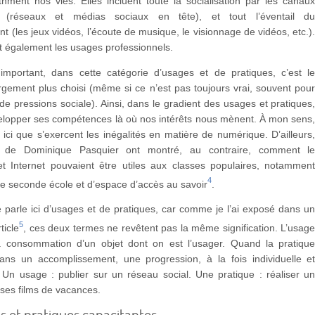
thment nos vies. Elles incluent toute la socialisation par les canau
 (réseaux et médias sociaux en tête), et tout l’éventail d
nt (les jeux vidéos, l’écoute de musique, le visionnage de vidéos, etc.)
nt également les usages professionnels.
important, dans cette catégorie d’usages et de pratiques, c’est l
rgement plus choisi (même si ce n’est pas toujours vrai, souvent pou
de pressions sociale). Ainsi, dans le gradient des usages et pratiques
elopper ses compétences là où nos intérêts nous mènent. À mon sens
 ici que s’exercent les inégalités en matière de numérique. D’ailleurs
x de Dominique Pasquier ont montré, au contraire, comment l
t Internet pouvaient être utiles aux classes populaires, notammen
4
de seconde école et d’espace d’accès au savoir
.
 parle ici d’usages et de pratiques, car comme je l’ai exposé dans u
5
ticle
, ces deux termes ne revêtent pas la même signification. L’usag
a consommation d’un objet dont on est l’usager. Quand la pratiqu
 dans un accomplissement, une progression, à la fois individuelle e
. Un usage : publier sur un réseau social. Une pratique : réaliser u
ses films de vacances.
s et pratiques capacitantes