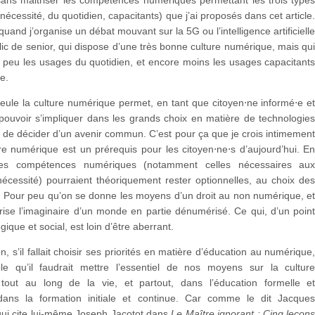
nécessité, du quotidien, capacitants) que j’ai proposés dans cet article
quand j’organise un débat mouvant sur la 5G ou l’intelligence artificiell
ic de senior, qui dispose d’une très bonne culture numérique, mais qu
s peu les usages du quotidien, et encore moins les usages capacitant
e.
eule la culture numérique permet, en tant que citoyen⋅ne informé⋅e e
 pouvoir s’impliquer dans les grands choix en matière de technologie
de décider d’un avenir commun. C’est pour ça que je crois intimemen
re numérique est un prérequis pour les citoyen⋅ne⋅s d’aujourd’hui. E
les compétences numériques (notamment celles nécessaires au
écessité) pourraient théoriquement rester optionnelles, au choix de
. Pour peu qu’on se donne les moyens d’un droit au non numérique, e
rise l’imaginaire d’un monde en partie dénumérisé. Ce qui, d’un poin
ique et social, est loin d’être aberrant.
n, s’il fallait choisir ses priorités en matière d’éducation au numérique
e qu’il faudrait mettre l’essentiel de nos moyens sur la cultur
tout au long de la vie, et partout, dans l’éducation formelle e
 dans la formation initiale et continue. Car comme le dit Jacque
qui cite lui-même Joseph Jacotot dans
Le Maître ignorant : Cinq leçon