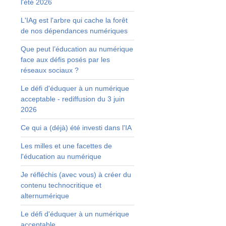
l'été 2026
n
L'IAg est l'arbre qui cache la forêt
e
de nos dépendances numériques
.
s
Que peut l’éducation au numérique
t
face aux défis posés par les
réseaux sociaux ?
e
Le défi d'éduquer à un numérique
,
acceptable - rediffusion du 3 juin
r
2026
n
Ce qui a (déjà) été investi dans l'IA
Les milles et une facettes de
l'éducation au numérique
Je réfléchis (avec vous) à créer du
contenu technocritique et
alternumérique
Le défi d'éduquer à un numérique
acceptable