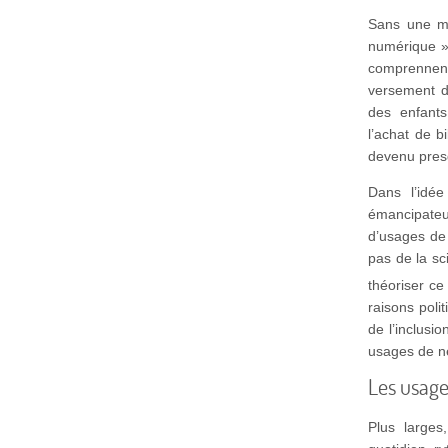
Sans une ma
numérique ».
comprennent 
versement de
des enfants
l’achat de b
devenu pres
Dans l’idé
émancipateur
d’usages de 
pas de la sc
théoriser ce 
raisons poli
de l’inclusi
usages de n
Les usage
Plus larges