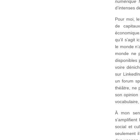
numérique f
d’intenses d
Pour moi, le
de capitaux
économique.
qu’il s’agit 
le monde n’a
monde ne pe
disponibles 
voire dénic
sur LinkedIn
un forum sp
théâtre, ne 
son opinion 
vocabulaire, 
À mon sens
s’amplifient
social et cu
seulement il