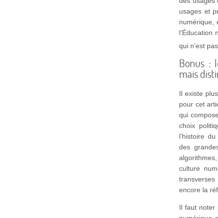
des usages d
usages et pr
numérique, e
l’Éducation 
qui n’est pa
Bonus : 
mais dist
Il existe pl
pour cet art
qui compose 
choix polit
l’histoire 
des grande
algorithmes,
culture nu
transverses 
encore la réf
Il faut note
numérique s