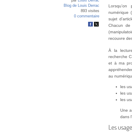
par
Louis Derrac
Blog de Louis Derrac
Lorsqu’on 
893 visites
numérique (
0 commentaire
sujet d’arti
Chacun de 
(manipulat
recouvre des
À la lectu
recherche Ca
et à ma prop
appréhender
au numériqu
les u
les us
les us
Une a
dans l
Les usage