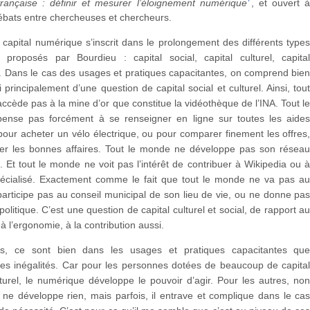
rançaise : définir et mesurer l’éloignement numérique
, et ouvert 
ébats entre chercheuses et chercheurs.
 capital numérique s’inscrit dans le prolongement des différents type
 proposés par Bourdieu : capital social, capital culturel, capita
 Dans le cas des usages et pratiques capacitantes, on comprend bie
ici principalement d’une question de capital social et culturel. Ainsi, tou
ccède pas à la mine d’or que constitue la vidéothèque de l’INA. Tout l
nse pas forcément à se renseigner en ligne sur toutes les aide
pour acheter un vélo électrique, ou pour comparer finement les offres
her les bonnes affaires. Tout le monde ne développe pas son résea
. Et tout le monde ne voit pas l’intérêt de contribuer à Wikipedia ou 
écialisé. Exactement comme le fait que tout le monde ne va pas a
participe pas au conseil municipal de son lieu de vie, ou ne donne pa
politique. C’est une question de capital culturel et social, de rapport a
à l’ergonomie, à la contribution aussi.
, ce sont bien dans les usages et pratiques capacitantes qu
 les inégalités. Car pour les personnes dotées de beaucoup de capita
lturel, le numérique développe le pouvoir d’agir. Pour les autres, no
 ne développe rien, mais parfois, il entrave et complique dans le ca