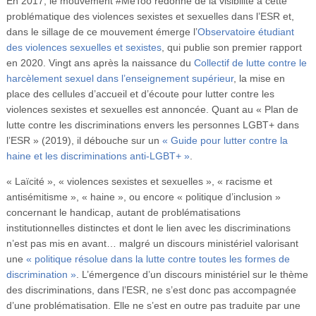
En 2017, le mouvement #MeToo redonne de la visibilité à cette
problématique des violences sexistes et sexuelles dans l’ESR et,
dans le sillage de ce mouvement émerge l’
Observatoire étudiant
des violences sexuelles et sexistes
, qui publie son premier rapport
en 2020. Vingt ans après la naissance du
Collectif de lutte contre le
harcèlement sexuel dans l’enseignement supérieur
, la mise en
place des cellules d’accueil et d’écoute pour lutter contre les
violences sexistes et sexuelles est annoncée. Quant au « Plan de
lutte contre les discriminations envers les personnes LGBT+ dans
l’ESR » (2019), il débouche sur un
« Guide pour lutter contre la
haine et les discriminations anti-LGBT+ »
.
« Laïcité », « violences sexistes et sexuelles », « racisme et
antisémitisme », « haine », ou encore « politique d’inclusion »
concernant le handicap, autant de problématisations
institutionnelles distinctes et dont le lien avec les discriminations
n’est pas mis en avant… malgré un discours ministériel valorisant
une
« politique résolue dans la lutte contre toutes les formes de
discrimination »
. L’émergence d’un discours ministériel sur le thème
des discriminations, dans l’ESR, ne s’est donc pas accompagnée
d’une problématisation. Elle ne s’est en outre pas traduite par une