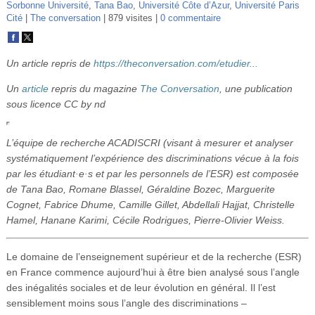
Sorbonne Université
,
Tana Bao
,
Université Côte d’Azur
,
Université Paris
Vidéos
Cité
The conversation
879 visites
0 commentaire
S’inscrire
Un article repris de
https://theconversation.com/etudier...
Se connecter
Un
article
repris du magazine
The Conversation
, une publication
sous licence CC by nd
L’équipe de recherche ACADISCRI (visant à mesurer et analyser
systématiquement l’expérience des discriminations vécue à la fois
par les étudiant·e·s et par les personnels de l’ESR) est composée
de Tana Bao, Romane Blassel, Géraldine Bozec, Marguerite
Cognet, Fabrice Dhume, Camille Gillet, Abdellali Hajjat, Christelle
Hamel, Hanane Karimi, Cécile Rodrigues, Pierre-Olivier Weiss.
Le domaine de l’enseignement supérieur et de la recherche (ESR)
en France commence aujourd’hui à être bien analysé sous l’angle
des inégalités sociales et de leur évolution en général. Il l’est
sensiblement moins sous l’angle des discriminations –