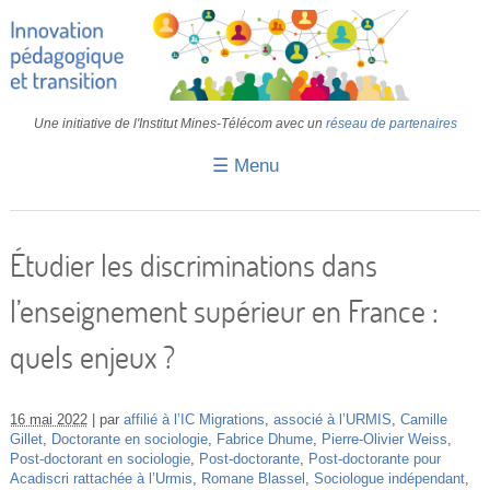
Une initiative de l'Institut Mines-Télécom avec un
réseau de partenaires
☰ Menu
Accueil
Fiches pédagogiques
Étudier les discriminations dans
Retours d’expériences
l’enseignement supérieur en France :
Transition
quels enjeux ?
IA
IMT
16 mai 2022
par
affilié à l’IC Migrations
,
associé à l’URMIS
,
Camille
Gillet
,
Doctorante en sociologie
,
Fabrice Dhume
,
Pierre-Olivier Weiss
,
Post-doctorant en sociologie
,
Post-doctorante
,
Post-doctorante pour
Colloques
Acadiscri rattachée à l’Urmis
,
Romane Blassel
,
Sociologue indépendant
,