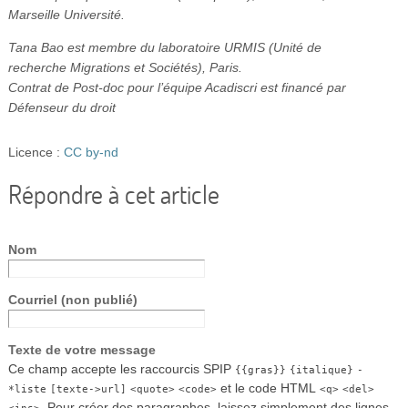
Marseille Université.
Tana Bao est membre du laboratoire URMIS (Unité de
recherche Migrations et Sociétés), Paris.
Contrat de Post-doc pour l’équipe Acadiscri est financé par
Défenseur du droit
Licence :
CC by-nd
Répondre à cet article
Nom
Courriel (non publié)
Texte de votre message
Ce champ accepte les raccourcis SPIP
{{gras}}
{italique}
-
et le code HTML
*liste
[texte->url]
<quote>
<code>
<q>
<del>
. Pour créer des paragraphes, laissez simplement des lignes
<ins>