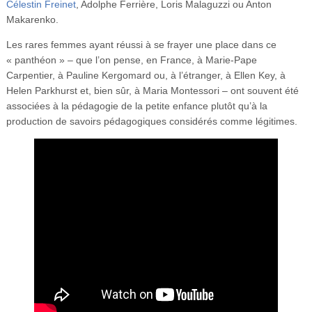
Célestin Freinet
, Adolphe Ferrière, Loris Malaguzzi ou Anton
Makarenko.
Les rares femmes ayant réussi à se frayer une place dans ce
« panthéon » – que l’on pense, en France, à Marie-Pape
Carpentier, à Pauline Kergomard ou, à l’étranger, à Ellen Key, à
Helen Parkhurst et, bien sûr, à Maria Montessori – ont souvent été
associées à la pédagogie de la petite enfance plutôt qu’à la
production de savoirs pédagogiques considérés comme légitimes.