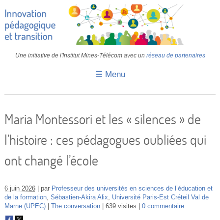
Une initiative de l'Institut Mines-Télécom avec un
réseau de partenaires
☰ Menu
Accueil
Fiches pédagogiques
Maria Montessori et les « silences » de
Retours d’expériences
l’histoire : ces pédagogues oubliées qui
Transition
ont changé l’école
IA
IMT
6 juin 2026
par
Professeur des universités en sciences de l’éducation et
de la formation
,
Sébastien-Akira Alix
,
Université Paris-Est Créteil Val de
Marne (UPEC)
The conversation
639 visites
0 commentaire
Colloques