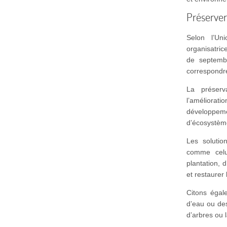
Préserver
Selon l’Un
organisatric
de septemb
correspondre
La préserv
l’améliorati
développeme
d’écosystèm
Les solutio
comme cel
plantation,
et restaurer 
Citons égal
d’eau ou des
d’arbres ou l