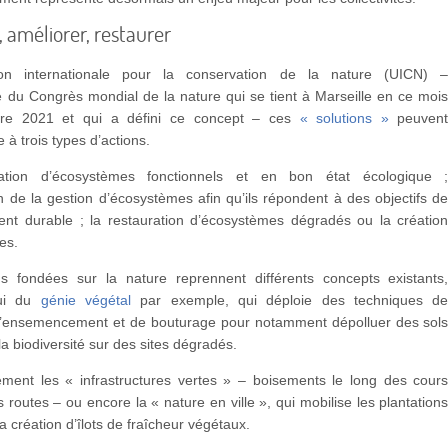
, améliorer, restaurer
ion internationale pour la conservation de la nature (UICN) 
e du Congrès mondial de la nature qui se tient à Marseille en ce moi
re 2021 et qui a défini ce concept – ces
« solutions »
peuven
 à trois types d’actions.
ation d’écosystèmes fonctionnels et en bon état écologique 
on de la gestion d’écosystèmes afin qu’ils répondent à des objectifs d
nt durable ; la restauration d’écosystèmes dégradés ou la créatio
es.
ns fondées sur la nature reprennent différents concepts existants
ui du
génie végétal
par exemple, qui déploie des techniques d
 d’ensemencement et de bouturage pour notamment dépolluer des sol
la biodiversité sur des sites dégradés.
ement les « infrastructures vertes » – boisements le long des cour
 routes – ou encore la « nature en ville », qui mobilise les plantation
a création d’îlots de fraîcheur végétaux.