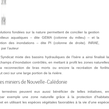
lutions fondées sur la nature permettent de concilier la gestion
ilieux aquatiques – dite GEMA (colonne du milieu) – et la
ntion des inondations – dite PI (colonne de droite).
INRAE
,
 par l’auteur
Syndicat mixte des bassins hydrauliques de l’Isère a ainsi finalisé l
champs d’inondation contrôlés, en mettant à profit les zones naturelle
la reconnection de bras morts ou encore la recréation de forêt
out ceci sur une large portion de la rivière.
ites miniers de Nouvelle-Calédonie
 terrestres peuvent eux aussi bénéficier de telles initiatives, e
par exemple une zone naturelle grâce à la protection d’habitat
et en utilisant les espèces végétales favorables à la vie d’une espèc