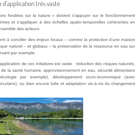
d’application très vaste
ions fondées sur la nature » doivent s’appuyer sur le fonctionnemen
èmes et s’appliquer à des échelles spatio-temporelles cohérentes e
ensemble des acteurs.
ent à concilier des enjeux locaux – comme la protection d’une maiso
sque naturel – et globaux – la préservation de la ressource en eau su
ersant par exemple.
pplication de ces initiatives est vaste : réduction des risques naturels
 de la santé humaine, approvisionnement en eau, sécurité alimentair
roécologie par exemple), développement socio-économique (ave
irculaire), ou bien encore lutte et adaptation vis-à-vis du changemen