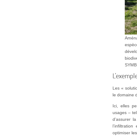
Aména
espèc
dével
biodiv
SYMBH
L’exemple
Les « soluti
le domaine d
Ici, elles 
usages – tel
d’assurer la
l’infiltrat
optimiser le