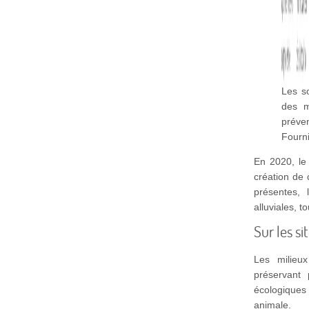
Les so
des m
préve
Fourni
En 2020, le 
création de 
présentes, 
alluviales, t
Sur les s
Les milieux
préservant 
écologiques 
animale.