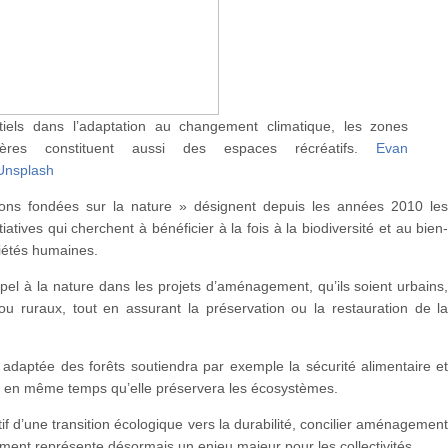
tiels dans l’adaptation au changement climatique, les zones
tières constituent aussi des espaces récréatifs.
Evan
Unsplash
ions fondées sur la nature » désignent depuis les années 2010 le
itiatives qui cherchent à bénéficier à la fois à la biodiversité et au bien
iétés humaines.
ppel à la nature dans les projets d’aménagement, qu’ils soient urbains
ou ruraux, tout en assurant la préservation ou la restauration de l
adaptée des forêts soutiendra par exemple la sécurité alimentaire e
, en même temps qu’elle préservera les écosystèmes.
tif d’une transition écologique vers la durabilité, concilier aménagemen
ment représente désormais un enjeu majeur pour les collectivités.