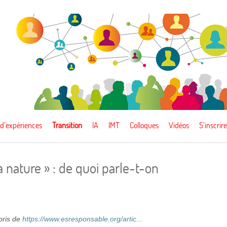
 d’expériences
Transition
IA
IMT
Colloques
Vidéos
S’inscrire
a nature » : de quoi parle-t-on
epris de
https://www.esresponsable.org/artic...