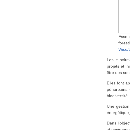
Essen
fores
Wise/
Les « solut
projets et in
être des soc
Elles font a
périurbains 
biodiversité.
Une gestion 
énergétique
Dans l’objec
et environne