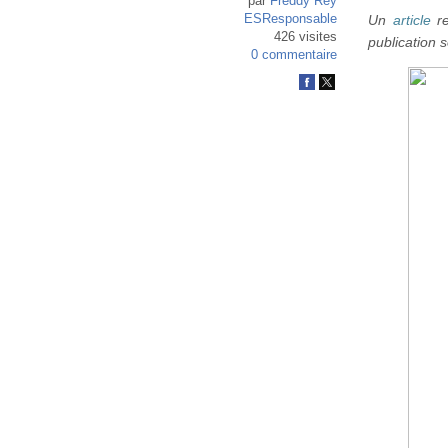
par
Freddy Rey
ESResponsable
Un
article
re
426 visites
publication 
0 commentaire