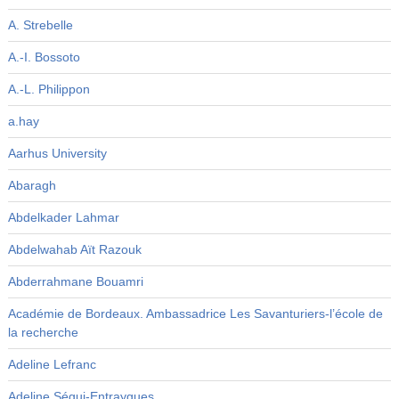
A. Strebelle
A.-I. Bossoto
A.-L. Philippon
a.hay
Aarhus University
Abaragh
Abdelkader Lahmar
Abdelwahab Aït Razouk
Abderrahmane Bouamri
Académie de Bordeaux. Ambassadrice Les Savanturiers-l’école de
la recherche
Adeline Lefranc
Adeline Ségui-Entraygues