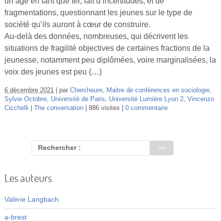
un âge en tant que tel, fait d’incertitudes, et de
Vidéos
fragmentations, questionnant les jeunes sur le type de
société qu’ils auront à cœur de construire.
S’inscrire
Au-delà des données, nombreuses, qui décrivent les
Se connecter
situations de fragilité objectives de certaines fractions de la
jeunesse, notamment peu diplômées, voire marginalisées, la
voix des jeunes est peu (…)
6 décembre 2021
par
Chercheure
,
Maitre de conférences en sociologie
,
Sylvie Octobre
,
Université de Paris
,
Université Lumière Lyon 2
,
Vincenzo
Cicchelli
The conversation
886 visites
0 commentaire
Rechercher :
Les auteurs
Valérie Langbach
a-brest