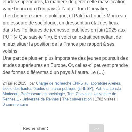
études supérieures, la manière de gérer cette massification
Vidéos
varie beaucoup d’un pays à l’autre. Tom Chevalier,
chercheur en science politique, et Patricia Loncle-Moriceau,
S’inscrire
professeure de sociologie, en dressent un état des lieux
Se connecter
dans les Politiques de jeunesse, publiées en juin 2025 aux
PUF (« Que sais-je ? »). En voici un extrait permettant de
mieux situer la position de la France par rapport à ses
voisins.
Une part de plus en plus importante des jeunes poursuit des
études supérieures en Europe. Or, celles-ci peuvent prendre
des formes différentes d’un pays à l’autre. Le (…)
24 juillet 2025
par
Chargé de recherche CNRS au laboratoire Arènes
,
École des hautes études en santé publique (EHESP)
,
Patricia Loncle-
Moriceau
,
Professeure en sociologie
,
Tom Chevalier
,
Université de
Rennes 1 - Université de Rennes
The conversation
1702 visites
0 commentaire
Rechercher :