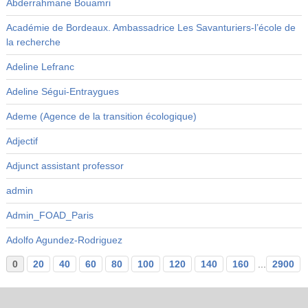
Abderrahmane Bouamri
Académie de Bordeaux. Ambassadrice Les Savanturiers-l’école de
la recherche
Adeline Lefranc
Adeline Ségui-Entraygues
Ademe (Agence de la transition écologique)
Adjectif
Adjunct assistant professor
admin
Admin_FOAD_Paris
Adolfo Agundez-Rodriguez
0
20
40
60
80
100
120
140
160
...
2900