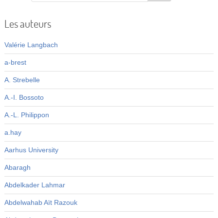
Les auteurs
Valérie Langbach
a-brest
A. Strebelle
A.-I. Bossoto
A.-L. Philippon
a.hay
Aarhus University
Abaragh
Abdelkader Lahmar
Abdelwahab Aït Razouk