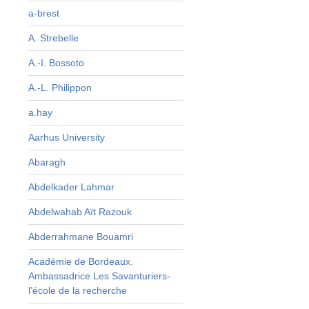
n
a-brest
A. Strebelle
t
.
A.-I. Bossoto
a
A.-L. Philippon
e
a.hay
Aarhus University
Abaragh
Abdelkader Lahmar
Abdelwahab Aït Razouk
x
Abderrahmane Bouamri
,
Académie de Bordeaux.
.
Ambassadrice Les Savanturiers-
e
l’école de la recherche