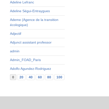
Adeline Lefranc
s
a
Adeline Ségui-Entraygues
r
Ademe (Agence de la transition
r
écologique)
Adjectif
Adjunct assistant professor
admin
Admin_FOAD_Paris
Adolfo Agundez-Rodriguez
0
20
40
60
80
100
120
140
160
...
29