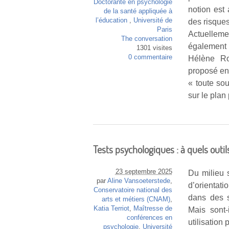
Doctorante en psychologie
notion est
de la santé appliquée à
l’éducation
,
Université de
des risques
Paris
Actuelleme
The conversation
également
1301 visites
0 commentaire
Hélène Ro
proposé en
« toute sou
sur le plan
Tests psychologiques : à quels outi
23 septembre 2025
Du milieu 
par
Aline Vansoeterstede
,
d’orientat
Conservatoire national des
dans des s
arts et métiers (CNAM)
,
Katia Terriot
,
Maîtresse de
Mais sont-
conférences en
utilisation 
psychologie
,
Université