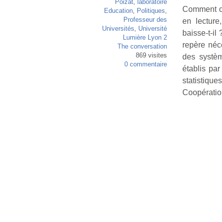
Poizat
,
laboratoire
Comment co
Education
,
Politiques
,
Professeur des
en lecture
Universités
,
Université
baisse-t-il
Lumière Lyon 2
repère néc
The conversation
869 visites
des systèm
0 commentaire
établis par
statistiq
Coopérati