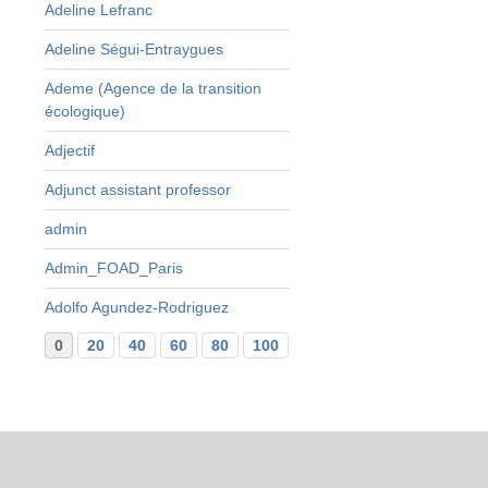
Adeline Lefranc
Adeline Ségui-Entraygues
Ademe (Agence de la transition
écologique)
Adjectif
Adjunct assistant professor
admin
Admin_FOAD_Paris
Adolfo Agundez-Rodriguez
0
20
40
60
80
100
120
140
160
...
29