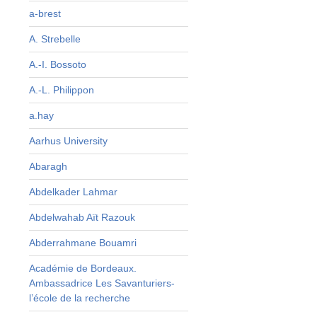
u
a-brest
s
A. Strebelle
e
s
A.-I. Bossoto
e
A.-L. Philippon
e
e
a.hay
Aarhus University
Abaragh
Abdelkader Lahmar
Abdelwahab Aït Razouk
Abderrahmane Bouamri
Académie de Bordeaux.
Ambassadrice Les Savanturiers-
l’école de la recherche