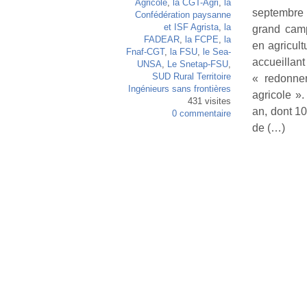
Agricole
,
la CGT-Agri
,
la
septembre 
Confédération paysanne
et ISF Agrista
,
la
grand camp
FADEAR
,
la FCPE
,
la
en agricult
Fnaf-CGT
,
la FSU
,
le Sea-
accueillan
UNSA
,
Le Snetap-FSU
,
SUD Rural Territoire
« redonner
Ingénieurs sans frontières
agricole »
431 visites
an, dont 1
0 commentaire
de (…)