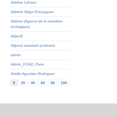
Adeline Lefranc
Adeline Ségui-Entraygues
Ademe (Agence de la transition
écologique)
Adjectif
Adjunct assistant professor
admin
Admin_FOAD_Paris
Adolfo Agundez-Rodriguez
0
20
40
60
80
100
120
140
160
...
29