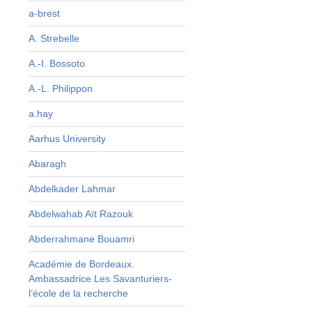
s
a-brest
e
A. Strebelle
n
e
A.-I. Bossoto
r
A.-L. Philippon
r
e
a.hay
Aarhus University
Abaragh
Abdelkader Lahmar
Abdelwahab Aït Razouk
Abderrahmane Bouamri
Académie de Bordeaux.
Ambassadrice Les Savanturiers-
l’école de la recherche