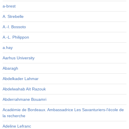
a-brest
A. Strebelle
A.-I. Bossoto
A.-L. Philippon
a.hay
Aarhus University
Abaragh
Abdelkader Lahmar
Abdelwahab Aït Razouk
Abderrahmane Bouamri
Académie de Bordeaux. Ambassadrice Les Savanturiers-l’école de
la recherche
Adeline Lefranc