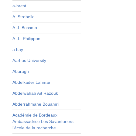
n
a-brest
n
A. Strebelle
e
a
A.-I. Bossoto
a
A.-L. Philippon
s
a.hay
Aarhus University
Abaragh
Abdelkader Lahmar
Abdelwahab Aït Razouk
Abderrahmane Bouamri
Académie de Bordeaux.
Ambassadrice Les Savanturiers-
l’école de la recherche