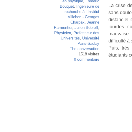
en physique
,
Frédéric
La crise d
Bouquet
,
Ingénieure de
recherche à l’Institut
sans doule
Villebon - Georges
distanciel
Charpak
,
Jeanne
lourdes c
Parmentier
,
Julien Bobroff
,
Physicien
,
Professeur des
mauvaise c
Universités
,
Université
difficulté à
Paris-Saclay
Puis, très
The conversation
1518 visites
étudiants c
0 commentaire