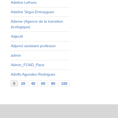
Adeline Lefranc
Adeline Ségui-Entraygues
Ademe (Agence de la transition
écologique)
Adjectif
Adjunct assistant professor
admin
Admin_FOAD_Paris
Adolfo Agundez-Rodriguez
0
20
40
60
80
100
120
140
160
...
29