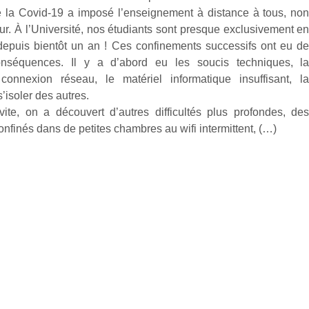
e la Covid-19 a imposé l’enseignement à distance à tous, no
ur. À l’Université, nos étudiants sont presque exclusivement e
 depuis bientôt un an ! Ces confinements successifs ont eu d
onséquences. Il y a d’abord eu les soucis techniques, l
onnexion réseau, le matériel informatique insuffisant, l
 s’isoler des autres.
 vite, on a découvert d’autres difficultés plus profondes, de
onfinés dans de petites chambres au wifi intermittent, (…)