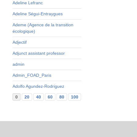
Adeline Lefranc
Adeline Ségui-Entraygues
Ademe (Agence de la transition
écologique)
Adjectif
Adjunct assistant professor
admin
Admin_FOAD_Paris
Adolfo Agundez-Rodriguez
0
20
40
60
80
100
120
140
160
...
29