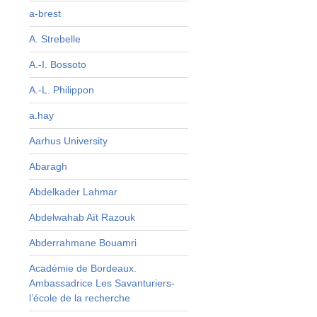
a-brest
s
u
A. Strebelle
e
A.-I. Bossoto
n
l
A.-L. Philippon
s
a.hay
s
Aarhus University
Abaragh
Abdelkader Lahmar
Abdelwahab Aït Razouk
Abderrahmane Bouamri
Académie de Bordeaux.
Ambassadrice Les Savanturiers-
l’école de la recherche