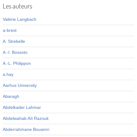
Les auteurs
Valérie Langbach
a-brest
A. Strebelle
A.-I. Bossoto
A.-L. Philippon
a.hay
Aarhus University
Abaragh
Abdelkader Lahmar
Abdelwahab Aït Razouk
Abderrahmane Bouamri