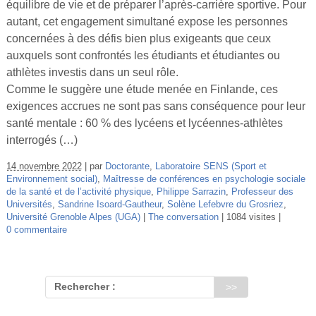
équilibre de vie et de préparer l’après-carrière sportive. Pour
Vidéos
autant, cet engagement simultané expose les personnes
concernées à des défis bien plus exigeants que ceux
S’inscrire
auxquels sont confrontés les étudiants et étudiantes ou
Se connecter
athlètes investis dans un seul rôle.
Comme le suggère une étude menée en Finlande, ces
exigences accrues ne sont pas sans conséquence pour leur
santé mentale : 60 % des lycéens et lycéennes-athlètes
interrogés (…)
14 novembre 2022
par
Doctorante
,
Laboratoire SENS (Sport et
Environnement social)
,
Maîtresse de conférences en psychologie sociale
de la santé et de l’activité physique
,
Philippe Sarrazin
,
Professeur des
Universités
,
Sandrine Isoard-Gautheur
,
Solène Lefebvre du Grosriez
,
Université Grenoble Alpes (UGA)
The conversation
1084 visites
0 commentaire
Rechercher :