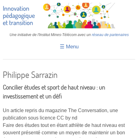
Une initiative de l'Institut Mines-Télécom avec un
réseau de partenaires
☰ Menu
Accueil
Fiches pédagogiques
Philippe Sarrazin
Retours d’expériences
Concilier études et sport de haut niveau : un
Transition
investissement et un défi
IA
Un article repris du magazine The Conversation, une
publication sous licence CC by nd
IMT
Faire des études tout en étant athlète de haut niveau est
Colloques
souvent présenté comme un moyen de maintenir un bon