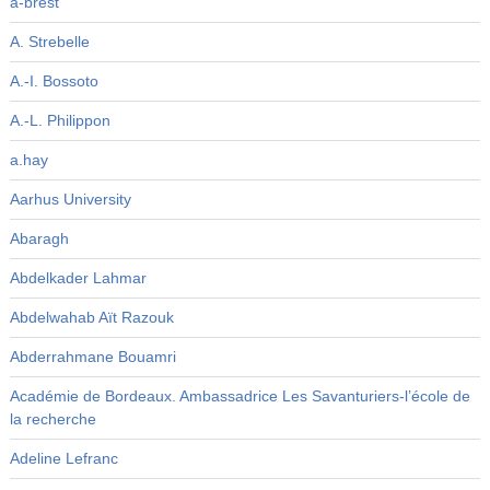
a-brest
A. Strebelle
A.-I. Bossoto
A.-L. Philippon
a.hay
Aarhus University
Abaragh
Abdelkader Lahmar
Abdelwahab Aït Razouk
Abderrahmane Bouamri
Académie de Bordeaux. Ambassadrice Les Savanturiers-l’école de
la recherche
Adeline Lefranc