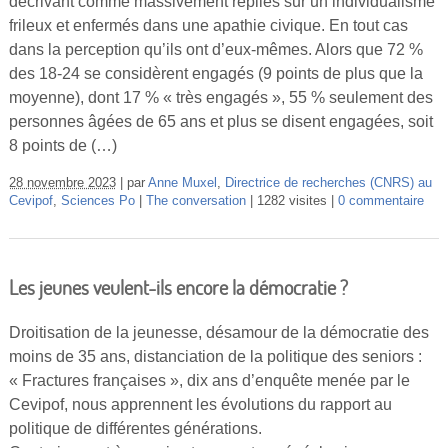
décrivant comme massivement repliés sur un individualisme
Vidéos
frileux et enfermés dans une apathie civique. En tout cas
dans la perception qu’ils ont d’eux-mêmes. Alors que 72 %
S’inscrire
des 18-24 se considèrent engagés (9 points de plus que la
Se connecter
moyenne), dont 17 % « très engagés », 55 % seulement des
personnes âgées de 65 ans et plus se disent engagées, soit
8 points de (…)
28 novembre 2023
par
Anne Muxel
,
Directrice de recherches (CNRS) au
Cevipof
,
Sciences Po
The conversation
1282 visites
0 commentaire
Les jeunes veulent-ils encore la démocratie ?
Droitisation de la jeunesse, désamour de la démocratie des
moins de 35 ans, distanciation de la politique des seniors :
« Fractures françaises », dix ans d’enquête menée par le
Cevipof, nous apprennent les évolutions du rapport au
politique de différentes générations.