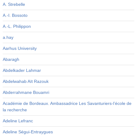
A. Strebelle
A.-I. Bossoto
A.-L. Philippon
a.hay
Aarhus University
Abaragh
Abdelkader Lahmar
Abdelwahab Aït Razouk
Abderrahmane Bouamri
Académie de Bordeaux. Ambassadrice Les Savanturiers-l’école de
la recherche
Adeline Lefranc
Adeline Ségui-Entraygues