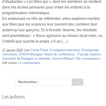
d’étudiantes « Les filles qui », dont les membres se rendent
Vidéos
dans les écoles primaires pour initier les enfants à la
programmation informatique.
S’inscrire
En endossant ce rôle de référentes, elles espèrent montrer
Se connecter
aux filles que les sciences leur ouvrent des carrières tout
autant qu’aux garçons. Et à écouter Jeanne, les résultats
sont prometteurs : « Nous agissons au niveau local mais, vu
l’intérêt que suscite le projet, s’il se (…)
27 janvier 2020
par
Cécile Plaud
,
Enseignant-chercheur
,
Enseignante-
chercheure
,
ENSTA Bretagne
,
Maitre de conférences
,
Pascale Gautron
,
Université de Bretagne occidentale
,
Vincent Ribaud
The conversation
548 visites
0 commentaire
Rechercher :
Les auteurs