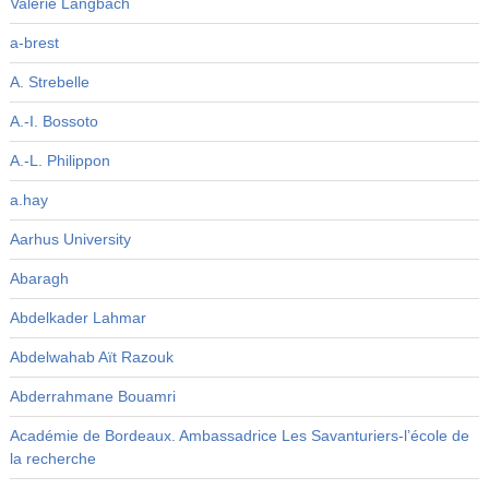
Valérie Langbach
a-brest
A. Strebelle
A.-I. Bossoto
A.-L. Philippon
a.hay
Aarhus University
Abaragh
Abdelkader Lahmar
Abdelwahab Aït Razouk
Abderrahmane Bouamri
Académie de Bordeaux. Ambassadrice Les Savanturiers-l’école de
la recherche