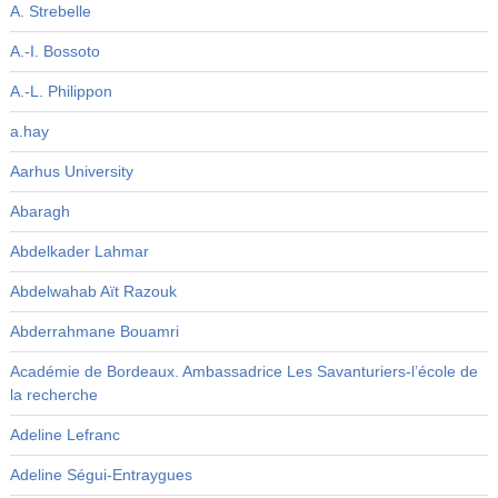
A. Strebelle
A.-I. Bossoto
A.-L. Philippon
a.hay
Aarhus University
Abaragh
Abdelkader Lahmar
Abdelwahab Aït Razouk
Abderrahmane Bouamri
Académie de Bordeaux. Ambassadrice Les Savanturiers-l’école de
la recherche
Adeline Lefranc
Adeline Ségui-Entraygues