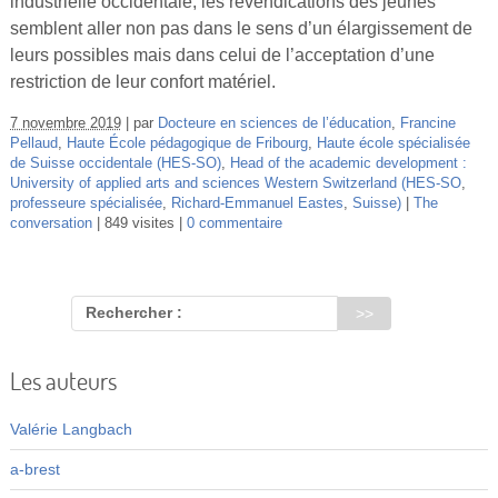
industrielle occidentale, les revendications des jeunes
Vidéos
semblent aller non pas dans le sens d’un élargissement de
leurs possibles mais dans celui de l’acceptation d’une
S’inscrire
restriction de leur confort matériel.
Se connecter
7 novembre 2019
par
Docteure en sciences de l’éducation
,
Francine
Pellaud
,
Haute École pédagogique de Fribourg
,
Haute école spécialisée
de Suisse occidentale (HES-SO)
,
Head of the academic development :
University of applied arts and sciences Western Switzerland (HES-SO
,
professeure spécialisée
,
Richard-Emmanuel Eastes
,
Suisse)
The
conversation
849 visites
0 commentaire
Rechercher :
Les auteurs
Valérie Langbach
a-brest