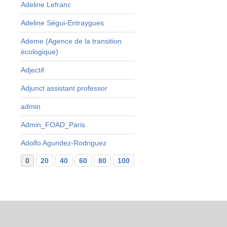
Adeline Lefranc
Adeline Ségui-Entraygues
Ademe (Agence de la transition
écologique)
Adjectif
Adjunct assistant professor
admin
Admin_FOAD_Paris
Adolfo Agundez-Rodriguez
0
20
40
60
80
100
120
140
160
...
29