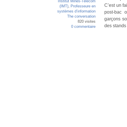
Institut Mines-Télécom
C’est un fa
(IMT)
,
Professeure en
systèmes d’information
post-bac o
The conversation
garçons so
820 visites
des stands
0 commentaire