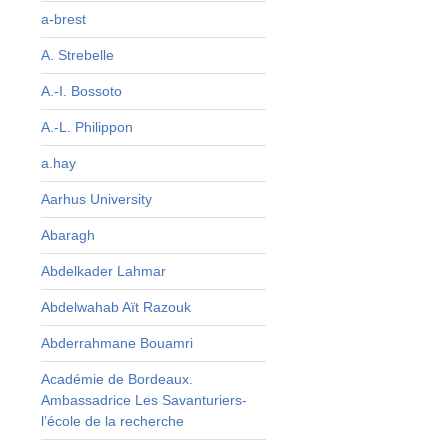
n
a-brest
s
A. Strebelle
r
A.-I. Bossoto
A.-L. Philippon
a.hay
Aarhus University
Abaragh
Abdelkader Lahmar
Abdelwahab Aït Razouk
Abderrahmane Bouamri
Académie de Bordeaux.
Ambassadrice Les Savanturiers-
l’école de la recherche